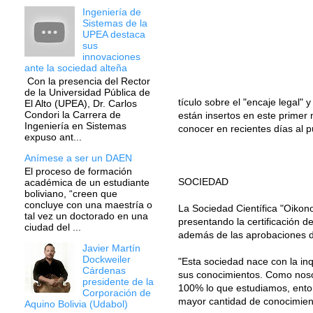
Ingeniería de
Sistemas de la
UPEA destaca
sus
innovaciones
ante la sociedad alteña
Con la presencia del Rector
de la Universidad Pública de
tículo sobre el "encaje legal
El Alto (UPEA), Dr. Carlos
Condori la Carrera de
están insertos en este primer
Ingeniería en Sistemas
conocer en recientes días al p
expuso ant...
Anímese a ser un DAEN
El proceso de formación
SOCIEDAD
académica de un estudiante
boliviano, “creen que
concluye con una maestría o
La Sociedad Científica "Oikon
tal vez un doctorado en una
presentando la certificación 
ciudad del ...
además de las aprobaciones de
Javier Martín
Dockweiler
"Esta sociedad nace con la in
Cárdenas
sus conocimientos. Como noso
presidente de la
100% lo que estudiamos, enton
Corporación de
mayor cantidad de conocimient
Aquino Bolivia (Udabol)