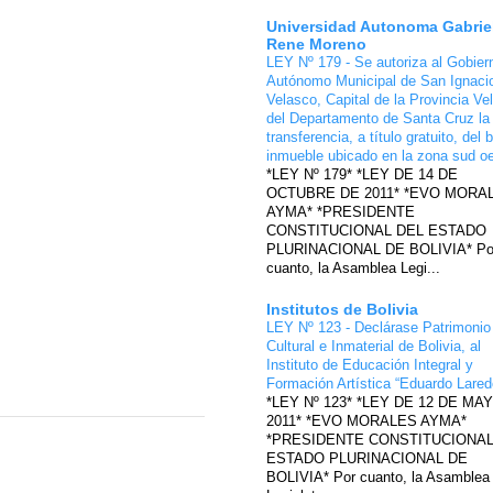
Universidad Autonoma Gabrie
Rene Moreno
LEY Nº 179 - Se autoriza al Gobier
Autónomo Municipal de San Ignaci
Velasco, Capital de la Provincia Ve
del Departamento de Santa Cruz la
transferencia, a título gratuito, del 
inmueble ubicado en la zona sud o
*LEY Nº 179* *LEY DE 14 DE
OCTUBRE DE 2011* *EVO MORA
AYMA* *PRESIDENTE
CONSTITUCIONAL DEL ESTADO
PLURINACIONAL DE BOLIVIA* Po
cuanto, la Asamblea Legi...
Institutos de Bolivia
LEY Nº 123 - Declárase Patrimonio
Cultural e Inmaterial de Bolivia, al
Instituto de Educación Integral y
Formación Artística “Eduardo Lare
*LEY Nº 123* *LEY DE 12 DE MA
2011* *EVO MORALES AYMA*
*PRESIDENTE CONSTITUCIONAL
ESTADO PLURINACIONAL DE
BOLIVIA* Por cuanto, la Asamblea