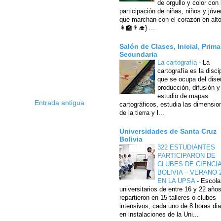
de orgullo y color con 
participación de niñas, niños y jóv
que marchan con el corazón en alto
👩‍🏫👨‍🎓} ...
Salón de Clases, Inicial, Prima
Secundaria
La cartografía
-
La
cartografía es la disci
que se ocupa del dise
producción, difusión y
estudio de mapas
Entrada antigua
cartográficos, estudia las dimensio
de la tierra y l...
Universidades de Santa Cruz
Bolivia
322 ESTUDIANTES
PARTICIPARON DE
CLUBES DE CIENCI
BOLIVIA – VERANO 
EN LA UPSA
-
Escola
universitarios de entre 16 y 22 año
repartieron en 15 talleres o clubes
intensivos, cada uno de 8 horas dia
en instalaciones de la Uni...