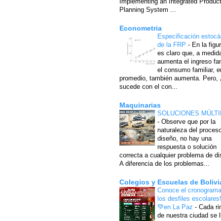
Implementing an Integrated Produc
Planning System ...
Econometria
Especificación estocá
de la FRP
-
En la figu
es claro que, a medid
aumenta el ingreso fam
el consumo familiar, e
promedio, también aumenta. Pero,
sucede con el con...
Maquinarias
SOLUCIONES MÚLTI
-
Observe que por la
naturaleza del proces
diseño, no hay una
respuesta o solución
correcta a cualquier problema de di
A diferencia de los problemas...
Colegios y Escuelas de Bolivi
Conoce el cronograma
los desfiles escolares
💚en La Paz
-
Cada ri
de nuestra ciudad se l