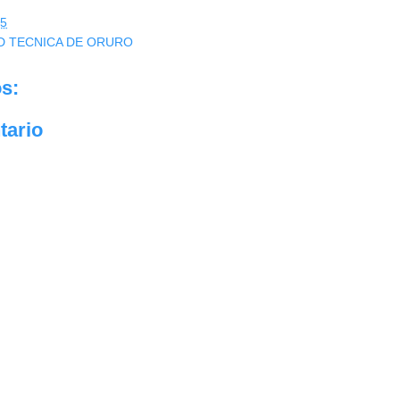
05
D TECNICA DE ORURO
s:
tario