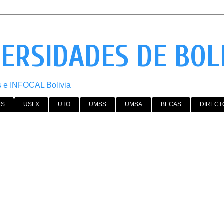
VERSIDADES DE BOL
os e INFOCAL Bolivia
MS
USFX
UTO
UMSS
UMSA
BECAS
DIRECT