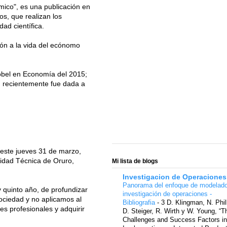
co", es una publicación en
os, que realizan los
ad científica.
ión a la vida del ecónomo
Nobel en Economía del 2015;
, recientemente fue dada a
 este jueves 31 de marzo,
sidad Técnica de Oruro,
Mi lista de blogs
Investigacion de Operaciones
Panorama del enfoque de modelad
 quinto año, de profundizar
investigación de operaciones -
ociedad y no aplicamos al
Bibliografia
-
3 D. Klingman, N. Phil
s profesionales y adquirir
D. Steiger, R. Wirth y W. Young, “T
Challenges and Success Factors in