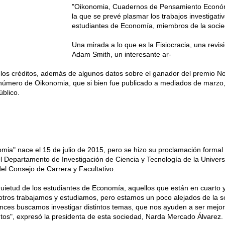
"Oikonomia, Cuadernos de Pensamiento Económi
la que se prevé plasmar los trabajos investigativ
estudiantes de Economía, miembros de la socied
Una mirada a lo que es la Fisiocracia, una revis
Adam Smith, un interesante ar-
" y los créditos, además de algunos datos sobre el ganador del premio 
 número de Oikonomia, que si bien fue publicado a mediados de marzo
úblico.
omia" nace el 15 de julio de 2015, pero se hizo su proclamación formal
del Departamento de Investigación de Ciencia y Tecnología de la Univer
l Consejo de Carrera y Facultativo.
quietud de los estudiantes de Economía, aquellos que están en cuarto y
tros trabajamos y estudiamos, pero estamos un poco alejados de la s
ces buscamos investigar distintos temas, que nos ayuden a ser mejore
os", expresó la presidenta de esta sociedad, Narda Mercado Álvarez.