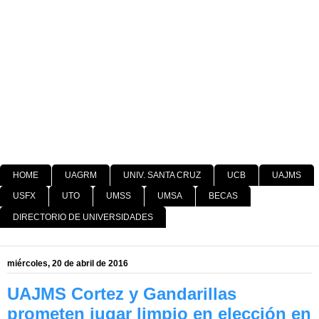
HOME
UAGRM
UNIV. SANTA CRUZ
UCB
UAJMS
USFX
UTO
UMSS
UMSA
BECAS
DIRECTORIO DE UNIVERSIDADES
miércoles, 20 de abril de 2016
UAJMS Cortez y Gandarillas
prometen jugar limpio en elección en