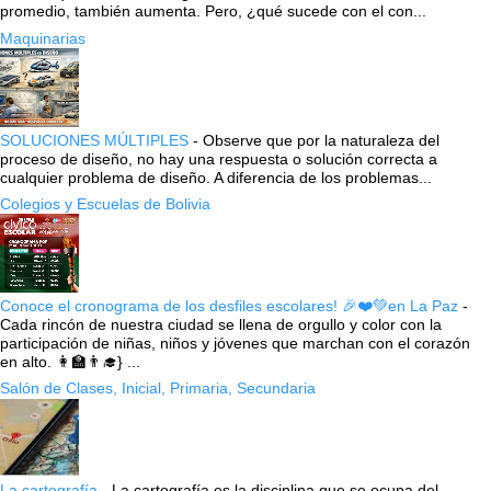
promedio, también aumenta. Pero, ¿qué sucede con el con...
Maquinarias
SOLUCIONES MÚLTIPLES
-
Observe que por la naturaleza del
proceso de diseño, no hay una respuesta o solución correcta a
cualquier problema de diseño. A diferencia de los problemas...
Colegios y Escuelas de Bolivia
Conoce el cronograma de los desfiles escolares! 🎉❤️💚en La Paz
-
Cada rincón de nuestra ciudad se llena de orgullo y color con la
participación de niñas, niños y jóvenes que marchan con el corazón
en alto. 👩‍🏫👨‍🎓} ...
Salón de Clases, Inicial, Primaria, Secundaria
La cartografía
-
La cartografía es la disciplina que se ocupa del