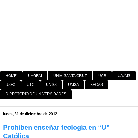
HOME
UAGRM
UNIV. SANTA CRUZ
UCB
UAJMS
USFX
UTO
UMSS
UMSA
BECAS
DIRECTORIO DE UNIVERSIDADES
lunes, 31 de diciembre de 2012
Prohíben enseñar teología en “U”
Católica