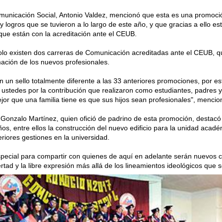
Comunicación Social, Antonio Valdez, mencionó que esta es una promoc
 logros que se tuvieron a lo largo de este año, y que gracias a ello e
ue están con la acreditación ante el CEUB.
solo existen dos carreras de Comunicación acreditadas ante el CEUB, q
mación de los nuevos profesionales.
n un sello totalmente diferente a las 33 anteriores promociones, por e
stedes por la contribución que realizaron como estudiantes, padres y
jor que una familia tiene es que sus hijos sean profesionales", mencio
 Gonzalo Martínez, quien ofició de padrino de esta promoción, destacó 
años, entre ellos la construcción del nuevo edificio para la unidad acad
iores gestiones en la universidad.
ecial para compartir con quienes de aquí en adelante serán nuevos co
tad y la libre expresión más allá de los lineamientos ideológicos que 