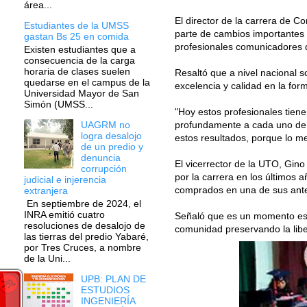
área...
El director de la carrera de 
Estudiantes de la UMSS
parte de cambios importantes y
gastan Bs 25 en comida
profesionales comunicadores q
Existen estudiantes que a
consecuencia de la carga
horaria de clases suelen
Resaltó que a nivel nacional 
quedarse en el campus de la
excelencia y calidad en la for
Universidad Mayor de San
Simón (UMSS...
"Hoy estos profesionales tiene
profundamente a cada uno de u
UAGRM no
logra desalojo
estos resultados, porque lo me
de un predio y
denuncia
El vicerrector de la UTO, Gino
corrupción
por la carrera en los últimos 
judicial e injerencia
comprados en una de sus anter
extranjera
En septiembre de 2024, el
INRA emitió cuatro
Señaló que es un momento esp
resoluciones de desalojo de
comunidad preservando la liber
las tierras del predio Yabaré,
por Tres Cruces, a nombre
de la Uni...
UPB: PLAN DE
ESTUDIOS
INGENIERÍA