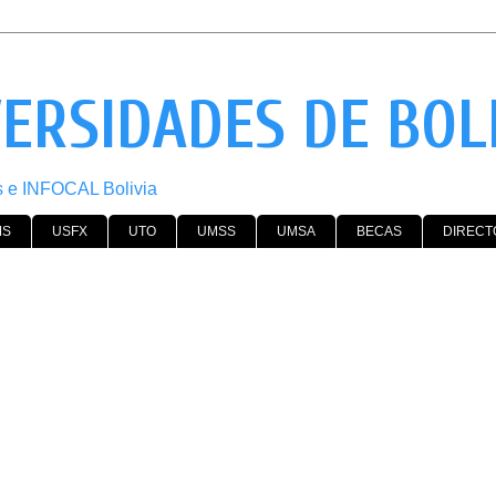
VERSIDADES DE BOL
os e INFOCAL Bolivia
MS
USFX
UTO
UMSS
UMSA
BECAS
DIRECT