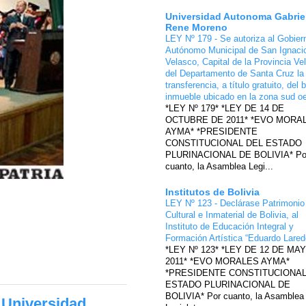
Universidad Autonoma Gabrie
Rene Moreno
LEY Nº 179 - Se autoriza al Gobier
Autónomo Municipal de San Ignaci
Velasco, Capital de la Provincia Ve
del Departamento de Santa Cruz la
transferencia, a título gratuito, del 
inmueble ubicado en la zona sud o
*LEY Nº 179* *LEY DE 14 DE
OCTUBRE DE 2011* *EVO MORA
AYMA* *PRESIDENTE
CONSTITUCIONAL DEL ESTADO
PLURINACIONAL DE BOLIVIA* Po
cuanto, la Asamblea Legi...
Institutos de Bolivia
LEY Nº 123 - Declárase Patrimonio
Cultural e Inmaterial de Bolivia, al
Instituto de Educación Integral y
Formación Artística “Eduardo Lare
*LEY Nº 123* *LEY DE 12 DE MA
2011* *EVO MORALES AYMA*
*PRESIDENTE CONSTITUCIONAL
ESTADO PLURINACIONAL DE
BOLIVIA* Por cuanto, la Asamblea
 Universidad