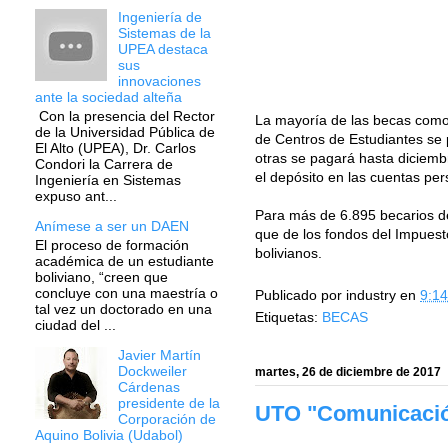
Ingeniería de
Sistemas de la
UPEA destaca
sus
innovaciones
ante la sociedad alteña
Con la presencia del Rector
La mayoría de las becas como D
de la Universidad Pública de
de Centros de Estudiantes se 
El Alto (UPEA), Dr. Carlos
otras se pagará hasta diciemb
Condori la Carrera de
el depósito en las cuentas per
Ingeniería en Sistemas
expuso ant...
Para más de 6.895 becarios de
Anímese a ser un DAEN
que de los fondos del Impuest
El proceso de formación
bolivianos.
académica de un estudiante
boliviano, “creen que
concluye con una maestría o
Publicado por
industry
en
9:14
tal vez un doctorado en una
Etiquetas:
BECAS
ciudad del ...
Javier Martín
Dockweiler
martes, 26 de diciembre de 2017
Cárdenas
presidente de la
UTO "Comunicación
Corporación de
Aquino Bolivia (Udabol)