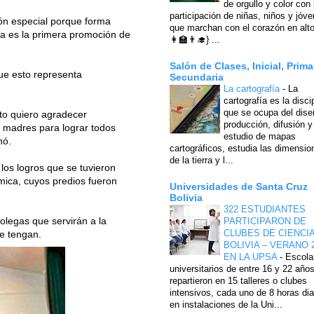
de orgullo y color con 
participación de niñas, niños y jóv
ión especial porque forma
que marchan con el corazón en alto
sta es la primera promoción de
👩‍🏫👨‍🎓} ...
Salón de Clases, Inicial, Prima
ue esto representa
Secundaria
La cartografía
-
La
cartografía es la disci
que se ocupa del dise
sto quiero agradecer
producción, difusión y
 madres para lograr todos
estudio de mapas
nó.
cartográficos, estudia las dimensio
de la tierra y l...
los logros que se tuvieron
émica, cuyos predios fueron
Universidades de Santa Cruz
Bolivia
322 ESTUDIANTES
legas que servirán a la
PARTICIPARON DE
CLUBES DE CIENCI
se tengan.
BOLIVIA – VERANO 
EN LA UPSA
-
Escola
universitarios de entre 16 y 22 año
repartieron en 15 talleres o clubes
intensivos, cada uno de 8 horas dia
en instalaciones de la Uni...