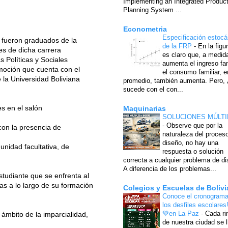
Implementing an Integrated Produc
Planning System ...
Econometria
Especificación estocá
 fueron graduados de la
de la FRP
-
En la figu
es de dicha carrera
es claro que, a medid
 Políticas y Sociales
aumenta el ingreso fam
moción que cuenta con el
el consumo familiar, e
e la Universidad Boliviana
promedio, también aumenta. Pero,
sucede con el con...
es en el salón
Maquinarias
SOLUCIONES MÚLTI
-
Observe que por la
 con la presencia de
naturaleza del proces
diseño, no hay una
unidad facultativa, de
respuesta o solución
correcta a cualquier problema de di
A diferencia de los problemas...
studiante que se enfrenta al
s a lo largo de su formación
Colegios y Escuelas de Bolivi
Conoce el cronograma
los desfiles escolares
💚en La Paz
-
Cada ri
ámbito de la imparcialidad,
de nuestra ciudad se l