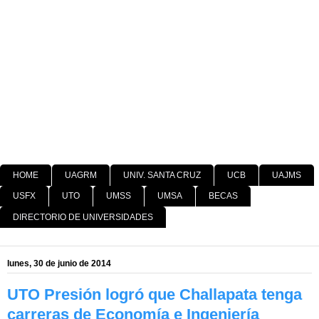
HOME
UAGRM
UNIV. SANTA CRUZ
UCB
UAJMS
USFX
UTO
UMSS
UMSA
BECAS
DIRECTORIO DE UNIVERSIDADES
lunes, 30 de junio de 2014
UTO Presión logró que Challapata tenga
carreras de Economía e Ingeniería