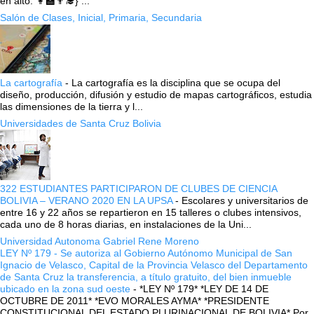
en alto. 👩‍🏫👨‍🎓} ...
Salón de Clases, Inicial, Primaria, Secundaria
La cartografía
-
La cartografía es la disciplina que se ocupa del
diseño, producción, difusión y estudio de mapas cartográficos, estudia
las dimensiones de la tierra y l...
Universidades de Santa Cruz Bolivia
322 ESTUDIANTES PARTICIPARON DE CLUBES DE CIENCIA
BOLIVIA – VERANO 2020 EN LA UPSA
-
Escolares y universitarios de
entre 16 y 22 años se repartieron en 15 talleres o clubes intensivos,
cada uno de 8 horas diarias, en instalaciones de la Uni...
Universidad Autonoma Gabriel Rene Moreno
LEY Nº 179 - Se autoriza al Gobierno Autónomo Municipal de San
Ignacio de Velasco, Capital de la Provincia Velasco del Departamento
de Santa Cruz la transferencia, a título gratuito, del bien inmueble
ubicado en la zona sud oeste
-
*LEY Nº 179* *LEY DE 14 DE
OCTUBRE DE 2011* *EVO MORALES AYMA* *PRESIDENTE
CONSTITUCIONAL DEL ESTADO PLURINACIONAL DE BOLIVIA* Por