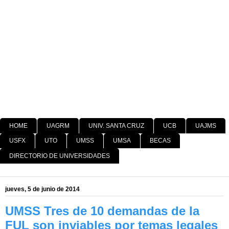
HOME
UAGRM
UNIV. SANTA CRUZ
UCB
UAJMS
USFX
UTO
UMSS
UMSA
BECAS
DIRECTORIO DE UNIVERSIDADES
jueves, 5 de junio de 2014
UMSS Tres de 10 demandas de la
FUL son inviables por temas legales