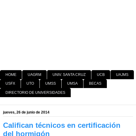
HOME
UAGRM
UNIV. SANTA CRUZ
UCB
UAJMS
USFX
UTO
UMSS
UMSA
BECAS
DIRECTORIO DE UNIVERSIDADES
jueves, 26 de junio de 2014
Califican técnicos en certificación
del hormigón