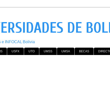
VERSIDADES DE BOL
os e INFOCAL Bolivia
MS
USFX
UTO
UMSS
UMSA
BECAS
DIRECT