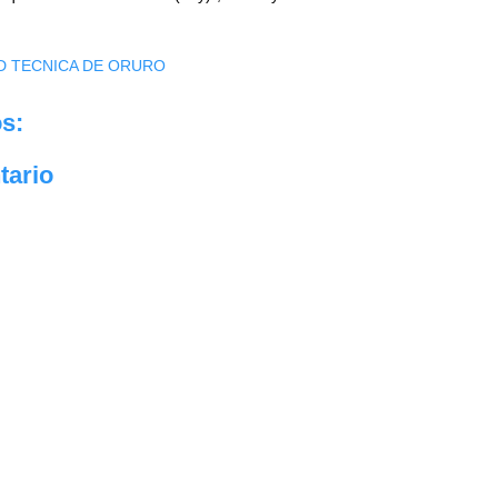
D TECNICA DE ORURO
s:
tario