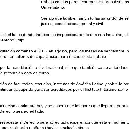
trabajo con los pares externos visitaron distint
Universitario.
Señaló que también se visitó las salas donde se
juicios, constitucional, penal y civil.
ició el lunes donde también se inspeccionaron lo que son las aulas, el
Derecho", dijo.
editación comenzó el 2012 en agosto, pero los meses de septiembre, o
ron en talleres de capacitación para encarar este trabajo.
por la acreditación a nivel nacional, sino que también como autoridade
l que también está en curso.
ón de facultades, escuelas, institutos de América Latina y sobre la ba
tinuar trabajando para ser acreditados por el Instituto Interamerican
aluación continuará hoy y se espera que los pares que llegaron para l
 Derecho sea acreditada.
respuesta si Derecho será acreditada esperemos que esta el momento 
jo que realizarán mañana (hoy)", concluyó Jaimes.