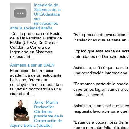
Ingeniería de
Sistemas de la
UPEA destaca
sus
innovaciones
ante la sociedad alteña
Con la presencia del Rector
"Este proceso de evaluación in
de la Universidad Pública de
instalaciones que se tiene en 
El Alto (UPEA), Dr. Carlos
Condori la Carrera de
Explicó que esta etapa de acr
Ingeniería en Sistemas
autoridades de Derecho estuvie
expuso ant...
Anímese a ser un DAEN
Asimismo, señaló que no solo 
El proceso de formación
una acreditación internaciona
académica de un estudiante
boliviano, “creen que
"Formamos parte de la asociaci
concluye con una maestría o
tal vez un doctorado en una
esperamos lograr, vamos a con
ciudad del ...
Latina", aseveró.
Javier Martín
Asimismo, manifestó que la ev
Dockweiler
respuesta favorable para que
Cárdenas
presidente de la
Corporación de
"Estamos a pocas horas de la 
Aquino Bolivia (Udabol)
bueno pero aún falta el traba