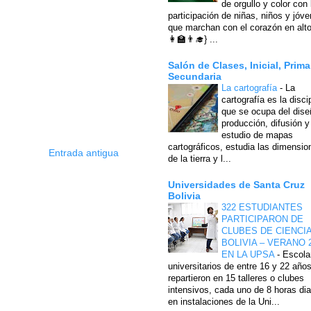
de orgullo y color con 
participación de niñas, niños y jóv
que marchan con el corazón en alto
👩‍🏫👨‍🎓} ...
Salón de Clases, Inicial, Prima
Secundaria
La cartografía
-
La
cartografía es la disci
que se ocupa del dise
producción, difusión y
estudio de mapas
cartográficos, estudia las dimensio
Entrada antigua
de la tierra y l...
Universidades de Santa Cruz
Bolivia
322 ESTUDIANTES
PARTICIPARON DE
CLUBES DE CIENCI
BOLIVIA – VERANO 
EN LA UPSA
-
Escola
universitarios de entre 16 y 22 año
repartieron en 15 talleres o clubes
intensivos, cada uno de 8 horas dia
en instalaciones de la Uni...