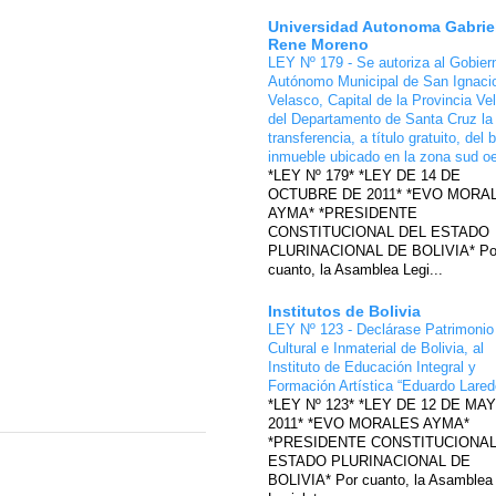
Universidad Autonoma Gabrie
Rene Moreno
LEY Nº 179 - Se autoriza al Gobier
Autónomo Municipal de San Ignaci
Velasco, Capital de la Provincia Ve
del Departamento de Santa Cruz la
transferencia, a título gratuito, del 
inmueble ubicado en la zona sud o
*LEY Nº 179* *LEY DE 14 DE
OCTUBRE DE 2011* *EVO MORA
AYMA* *PRESIDENTE
CONSTITUCIONAL DEL ESTADO
PLURINACIONAL DE BOLIVIA* Po
cuanto, la Asamblea Legi...
Institutos de Bolivia
LEY Nº 123 - Declárase Patrimonio
Cultural e Inmaterial de Bolivia, al
Instituto de Educación Integral y
Formación Artística “Eduardo Lare
*LEY Nº 123* *LEY DE 12 DE MA
2011* *EVO MORALES AYMA*
*PRESIDENTE CONSTITUCIONAL
ESTADO PLURINACIONAL DE
BOLIVIA* Por cuanto, la Asamblea