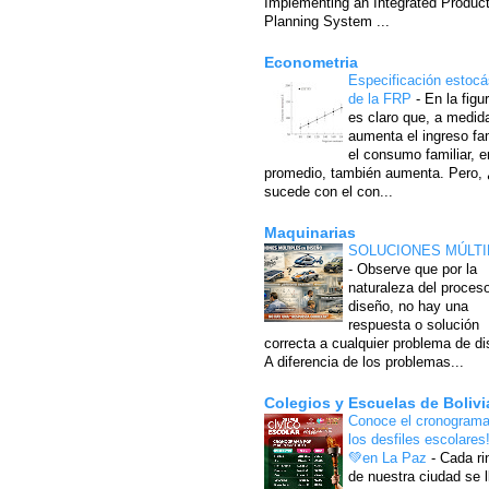
Implementing an Integrated Produc
Planning System ...
Econometria
Especificación estocá
de la FRP
-
En la figu
es claro que, a medid
aumenta el ingreso fam
el consumo familiar, e
promedio, también aumenta. Pero,
sucede con el con...
Maquinarias
SOLUCIONES MÚLTI
-
Observe que por la
naturaleza del proces
diseño, no hay una
respuesta o solución
correcta a cualquier problema de di
A diferencia de los problemas...
Colegios y Escuelas de Bolivi
Conoce el cronograma
los desfiles escolares
💚en La Paz
-
Cada ri
de nuestra ciudad se l