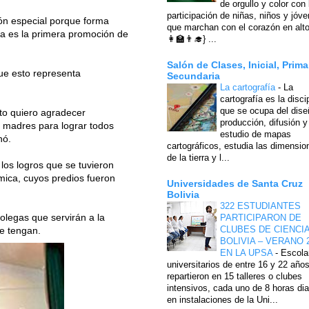
de orgullo y color con 
participación de niñas, niños y jóv
ión especial porque forma
que marchan con el corazón en alto
sta es la primera promoción de
👩‍🏫👨‍🎓} ...
Salón de Clases, Inicial, Prima
ue esto representa
Secundaria
La cartografía
-
La
cartografía es la disci
que se ocupa del dise
sto quiero agradecer
producción, difusión y
 madres para lograr todos
estudio de mapas
nó.
cartográficos, estudia las dimensio
de la tierra y l...
los logros que se tuvieron
émica, cuyos predios fueron
Universidades de Santa Cruz
Bolivia
322 ESTUDIANTES
legas que servirán a la
PARTICIPARON DE
CLUBES DE CIENCI
se tengan.
BOLIVIA – VERANO 
EN LA UPSA
-
Escola
universitarios de entre 16 y 22 año
repartieron en 15 talleres o clubes
intensivos, cada uno de 8 horas dia
en instalaciones de la Uni...