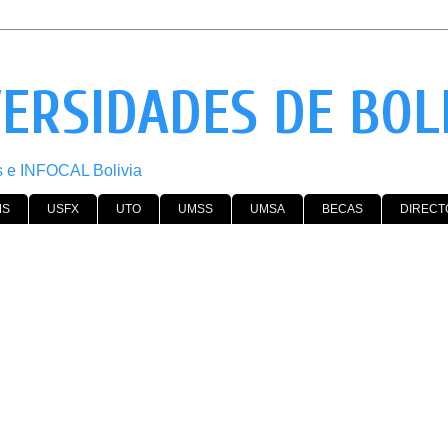
VERSIDADES DE BOL
os e INFOCAL Bolivia
MS
USFX
UTO
UMSS
UMSA
BECAS
DIRECT