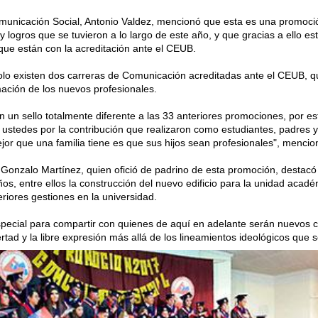
Comunicación Social, Antonio Valdez, mencionó que esta es una promoc
 logros que se tuvieron a lo largo de este año, y que gracias a ello e
ue están con la acreditación ante el CEUB.
solo existen dos carreras de Comunicación acreditadas ante el CEUB, q
mación de los nuevos profesionales.
n un sello totalmente diferente a las 33 anteriores promociones, por e
stedes por la contribución que realizaron como estudiantes, padres y
jor que una familia tiene es que sus hijos sean profesionales", mencio
 Gonzalo Martínez, quien ofició de padrino de esta promoción, destacó 
años, entre ellos la construcción del nuevo edificio para la unidad acad
iores gestiones en la universidad.
ecial para compartir con quienes de aquí en adelante serán nuevos co
tad y la libre expresión más allá de los lineamientos ideológicos que 