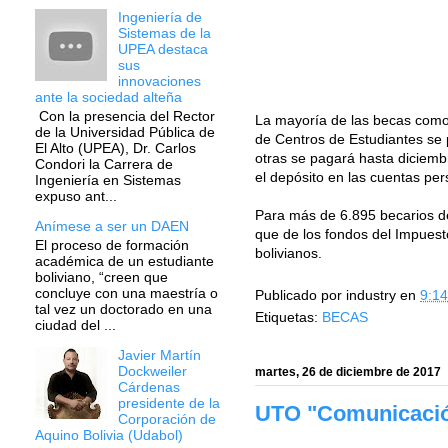
Ingeniería de
Sistemas de la
UPEA destaca
sus
innovaciones
ante la sociedad alteña
Con la presencia del Rector
La mayoría de las becas como D
de la Universidad Pública de
de Centros de Estudiantes se 
El Alto (UPEA), Dr. Carlos
otras se pagará hasta diciemb
Condori la Carrera de
el depósito en las cuentas per
Ingeniería en Sistemas
expuso ant...
Para más de 6.895 becarios de
Anímese a ser un DAEN
que de los fondos del Impuest
El proceso de formación
bolivianos.
académica de un estudiante
boliviano, “creen que
concluye con una maestría o
Publicado por
industry
en
9:14
tal vez un doctorado en una
Etiquetas:
BECAS
ciudad del ...
Javier Martín
Dockweiler
martes, 26 de diciembre de 2017
Cárdenas
presidente de la
UTO "Comunicación
Corporación de
Aquino Bolivia (Udabol)