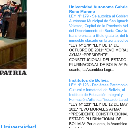
Universidad Autonoma Gabrie
Rene Moreno
LEY Nº 179 - Se autoriza al Gobier
Autónomo Municipal de San Ignaci
Velasco, Capital de la Provincia Ve
del Departamento de Santa Cruz la
transferencia, a título gratuito, del 
inmueble ubicado en la zona sud o
*LEY Nº 179* *LEY DE 14 DE
OCTUBRE DE 2011* *EVO MORA
AYMA* *PRESIDENTE
CONSTITUCIONAL DEL ESTADO
PLURINACIONAL DE BOLIVIA* Po
cuanto, la Asamblea Legi...
Institutos de Bolivia
LEY Nº 123 - Declárase Patrimonio
Cultural e Inmaterial de Bolivia, al
Instituto de Educación Integral y
Formación Artística “Eduardo Lare
*LEY Nº 123* *LEY DE 12 DE MA
2011* *EVO MORALES AYMA*
*PRESIDENTE CONSTITUCIONAL
ESTADO PLURINACIONAL DE
BOLIVIA* Por cuanto, la Asamblea
 Universidad