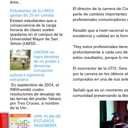
área...
El director de la carrera de 
Estudiantes de la UMSS
parte de cambios importantes y
gastan Bs 25 en comida
profesionales comunicadores q
Existen estudiantes que a
consecuencia de la carga
horaria de clases suelen
Resaltó que a nivel nacional 
quedarse en el campus de la
excelencia y calidad en la for
Universidad Mayor de San
Simón (UMSS...
"Hoy estos profesionales tiene
profundamente a cada uno de u
UAGRM no
logra desalojo
estos resultados, porque lo me
de un predio y
denuncia
El vicerrector de la UTO, Gino
corrupción
por la carrera en los últimos 
judicial e injerencia
comprados en una de sus anter
extranjera
En septiembre de 2024, el
INRA emitió cuatro
Señaló que es un momento esp
resoluciones de desalojo de
comunidad preservando la liber
las tierras del predio Yabaré,
por Tres Cruces, a nombre
de la Uni...
UPB: PLAN DE
ESTUDIOS
INGENIERÍA