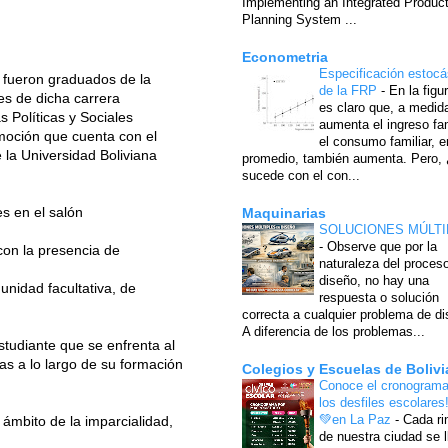
Implementing an Integrated Produc
Planning System ...
Econometria
Especificación estocá
 fueron graduados de la
de la FRP
-
En la figu
es de dicha carrera
es claro que, a medid
 Políticas y Sociales
aumenta el ingreso fam
moción que cuenta con el
el consumo familiar, e
e la Universidad Boliviana
promedio, también aumenta. Pero,
sucede con el con...
es en el salón
Maquinarias
SOLUCIONES MÚLTI
-
Observe que por la
 con la presencia de
naturaleza del proces
diseño, no hay una
unidad facultativa, de
respuesta o solución
correcta a cualquier problema de di
A diferencia de los problemas...
studiante que se enfrenta al
s a lo largo de su formación
Colegios y Escuelas de Bolivi
Conoce el cronograma
los desfiles escolares
💚en La Paz
-
Cada ri
ámbito de la imparcialidad,
de nuestra ciudad se l