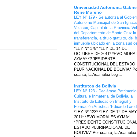
Universidad Autonoma Gabrie
Rene Moreno
LEY Nº 179 - Se autoriza al Gobier
Autónomo Municipal de San Ignaci
Velasco, Capital de la Provincia Ve
del Departamento de Santa Cruz la
transferencia, a título gratuito, del 
inmueble ubicado en la zona sud o
*LEY Nº 179* *LEY DE 14 DE
OCTUBRE DE 2011* *EVO MORA
AYMA* *PRESIDENTE
CONSTITUCIONAL DEL ESTADO
PLURINACIONAL DE BOLIVIA* Po
cuanto, la Asamblea Legi...
Institutos de Bolivia
LEY Nº 123 - Declárase Patrimonio
Cultural e Inmaterial de Bolivia, al
Instituto de Educación Integral y
Formación Artística “Eduardo Lare
*LEY Nº 123* *LEY DE 12 DE MA
2011* *EVO MORALES AYMA*
*PRESIDENTE CONSTITUCIONAL
ESTADO PLURINACIONAL DE
BOLIVIA* Por cuanto, la Asamblea