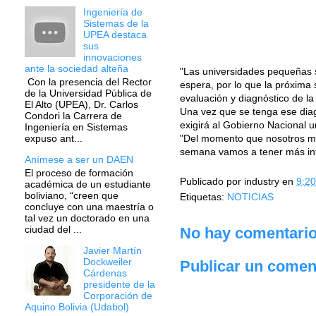
Ingeniería de
Sistemas de la
UPEA destaca
sus
innovaciones
ante la sociedad alteña
"Las universidades pequeñas 
Con la presencia del Rector
espera, por lo que la próxima
de la Universidad Pública de
evaluación y diagnóstico de la
El Alto (UPEA), Dr. Carlos
Una vez que se tenga ese diag
Condori la Carrera de
exigirá al Gobierno Nacional 
Ingeniería en Sistemas
"Del momento que nosotros ma
expuso ant...
semana vamos a tener más info
Anímese a ser un DAEN
El proceso de formación
Publicado por
industry
en
9:20
académica de un estudiante
boliviano, “creen que
Etiquetas:
NOTICIAS
concluye con una maestría o
tal vez un doctorado en una
ciudad del ...
No hay comentario
Javier Martín
Dockweiler
Publicar un comen
Cárdenas
presidente de la
Corporación de
Aquino Bolivia (Udabol)