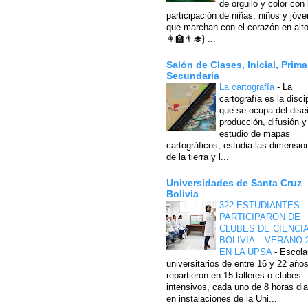
de orgullo y color con 
participación de niñas, niños y jóv
que marchan con el corazón en alto
👩‍🏫👨‍🎓} ...
Salón de Clases, Inicial, Prima
Secundaria
La cartografía
-
La
cartografía es la disci
que se ocupa del dise
producción, difusión y
estudio de mapas
cartográficos, estudia las dimensio
de la tierra y l...
Universidades de Santa Cruz
Bolivia
322 ESTUDIANTES
PARTICIPARON DE
CLUBES DE CIENCI
BOLIVIA – VERANO 
EN LA UPSA
-
Escola
universitarios de entre 16 y 22 año
repartieron en 15 talleres o clubes
intensivos, cada uno de 8 horas dia
en instalaciones de la Uni...