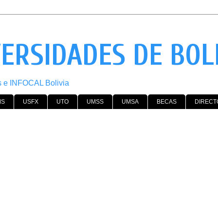
VERSIDADES DE BOL
os e INFOCAL Bolivia
MS
USFX
UTO
UMSS
UMSA
BECAS
DIRECT