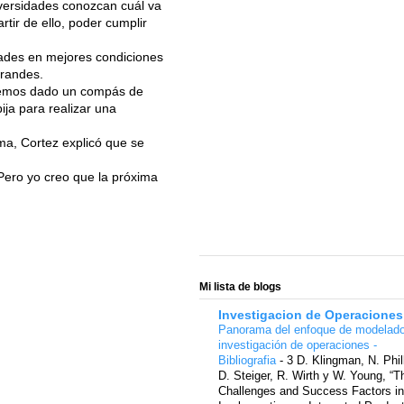
iversidades conozcan cuál va
rtir de ello, poder cumplir
dades en mejores condiciones
grandes.
 hemos dado un compás de
ja para realizar una
ma, Cortez explicó que se
ero yo creo que la próxima
Mi lista de blogs
Investigacion de Operaciones
Panorama del enfoque de modelad
investigación de operaciones -
Bibliografia
-
3 D. Klingman, N. Phil
D. Steiger, R. Wirth y W. Young, “T
Challenges and Success Factors in