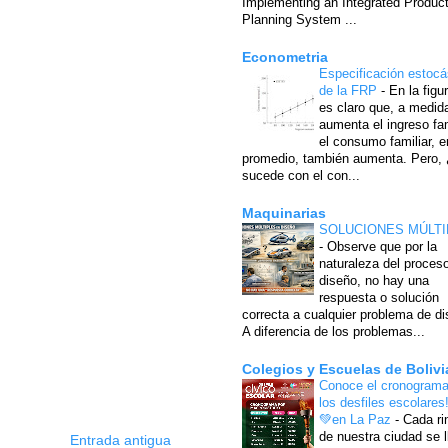
Implementing an Integrated Produc
Planning System ...
Econometria
Especificación estocá
de la FRP
-
En la figu
es claro que, a medid
aumenta el ingreso fam
el consumo familiar, e
promedio, también aumenta. Pero,
sucede con el con...
Maquinarias
SOLUCIONES MÚLTI
-
Observe que por la
naturaleza del proces
diseño, no hay una
respuesta o solución
correcta a cualquier problema de di
A diferencia de los problemas...
Colegios y Escuelas de Bolivi
Conoce el cronograma
los desfiles escolares
💚en La Paz
-
Cada ri
de nuestra ciudad se l
Entrada antigua