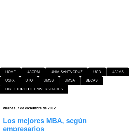
HOME
UAGRM
UNIV. SANTA CRUZ
UCB
UAJMS
USFX
UTO
UMSS
UMSA
BECAS
DIRECTORIO DE UNIVERSIDADES
viernes, 7 de diciembre de 2012
Los mejores MBA, según
empresarios