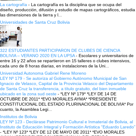
La cartografía
-
La cartografía es la disciplina que se ocupa del
diseño, producción, difusión y estudio de mapas cartográficos, estudia
las dimensiones de la tierra y l...
Universidades de Santa Cruz Bolivia
322 ESTUDIANTES PARTICIPARON DE CLUBES DE CIENCIA
BOLIVIA – VERANO 2020 EN LA UPSA
-
Escolares y universitarios de
entre 16 y 22 años se repartieron en 15 talleres o clubes intensivos,
cada uno de 8 horas diarias, en instalaciones de la Uni...
Universidad Autonoma Gabriel Rene Moreno
LEY Nº 179 - Se autoriza al Gobierno Autónomo Municipal de San
Ignacio de Velasco, Capital de la Provincia Velasco del Departamento
de Santa Cruz la transferencia, a título gratuito, del bien inmueble
ubicado en la zona sud oeste
-
*LEY Nº 179* *LEY DE 14 DE
OCTUBRE DE 2011* *EVO MORALES AYMA* *PRESIDENTE
CONSTITUCIONAL DEL ESTADO PLURINACIONAL DE BOLIVIA* Por
cuanto, la Asamblea Legi...
Institutos de Bolivia
LEY Nº 123 - Declárase Patrimonio Cultural e Inmaterial de Bolivia, al
Instituto de Educación Integral y Formación Artística “Eduardo Laredo”
-
*LEY Nº 123* *LEY DE 12 DE MAYO DE 2011* *EVO MORALES