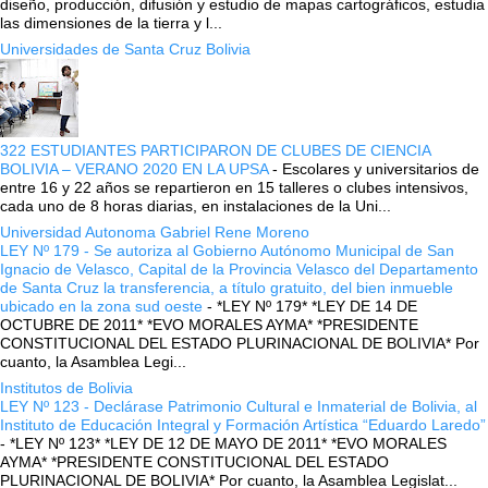
diseño, producción, difusión y estudio de mapas cartográficos, estudia
las dimensiones de la tierra y l...
Universidades de Santa Cruz Bolivia
322 ESTUDIANTES PARTICIPARON DE CLUBES DE CIENCIA
BOLIVIA – VERANO 2020 EN LA UPSA
-
Escolares y universitarios de
entre 16 y 22 años se repartieron en 15 talleres o clubes intensivos,
cada uno de 8 horas diarias, en instalaciones de la Uni...
Universidad Autonoma Gabriel Rene Moreno
LEY Nº 179 - Se autoriza al Gobierno Autónomo Municipal de San
Ignacio de Velasco, Capital de la Provincia Velasco del Departamento
de Santa Cruz la transferencia, a título gratuito, del bien inmueble
ubicado en la zona sud oeste
-
*LEY Nº 179* *LEY DE 14 DE
OCTUBRE DE 2011* *EVO MORALES AYMA* *PRESIDENTE
CONSTITUCIONAL DEL ESTADO PLURINACIONAL DE BOLIVIA* Por
cuanto, la Asamblea Legi...
Institutos de Bolivia
LEY Nº 123 - Declárase Patrimonio Cultural e Inmaterial de Bolivia, al
Instituto de Educación Integral y Formación Artística “Eduardo Laredo”
-
*LEY Nº 123* *LEY DE 12 DE MAYO DE 2011* *EVO MORALES
AYMA* *PRESIDENTE CONSTITUCIONAL DEL ESTADO
PLURINACIONAL DE BOLIVIA* Por cuanto, la Asamblea Legislat...