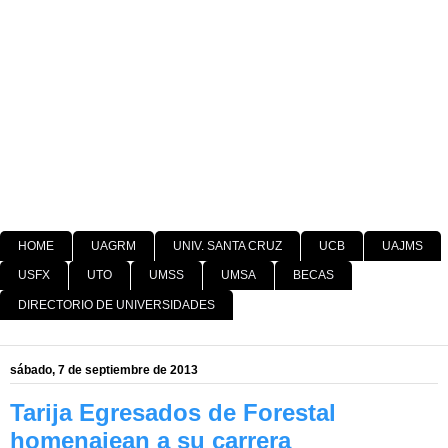
HOME
UAGRM
UNIV. SANTA CRUZ
UCB
UAJMS
USFX
UTO
UMSS
UMSA
BECAS
DIRECTORIO DE UNIVERSIDADES
sábado, 7 de septiembre de 2013
Tarija Egresados de Forestal
homenajean a su carrera