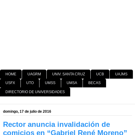
HOME
UAGRM
UNIV. SANTA CRUZ
UCB
UAJMS
USFX
UTO
UMSS
UMSA
BECAS
DIRECTORIO DE UNIVERSIDADES
domingo, 17 de julio de 2016
Rector anuncia invalidación de
comicios en “Gabriel René Moreno”