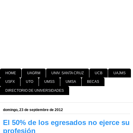
HOME
UAGRM
UNIV. SANTA CRUZ
UCB
UAJMS
USFX
UTO
UMSS
UMSA
BECAS
DIRECTORIO DE UNIVERSIDADES
domingo, 23 de septiembre de 2012
El 50% de los egresados no ejerce su
profesión