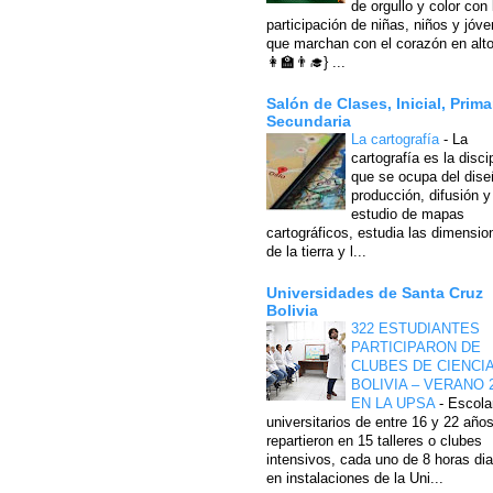
de orgullo y color con 
participación de niñas, niños y jóv
que marchan con el corazón en alto
👩‍🏫👨‍🎓} ...
Salón de Clases, Inicial, Prima
Secundaria
La cartografía
-
La
cartografía es la disci
que se ocupa del dise
producción, difusión y
estudio de mapas
cartográficos, estudia las dimensio
de la tierra y l...
Universidades de Santa Cruz
Bolivia
322 ESTUDIANTES
PARTICIPARON DE
CLUBES DE CIENCI
BOLIVIA – VERANO 
EN LA UPSA
-
Escola
universitarios de entre 16 y 22 año
repartieron en 15 talleres o clubes
intensivos, cada uno de 8 horas dia
en instalaciones de la Uni...