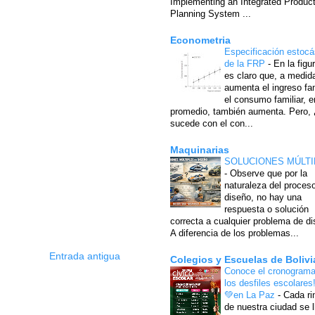
Implementing an Integrated Produc
Planning System ...
Econometria
Especificación estocá
de la FRP
-
En la figu
es claro que, a medid
aumenta el ingreso fam
el consumo familiar, e
promedio, también aumenta. Pero,
sucede con el con...
Maquinarias
SOLUCIONES MÚLTI
-
Observe que por la
naturaleza del proces
diseño, no hay una
respuesta o solución
correcta a cualquier problema de di
A diferencia de los problemas...
Entrada antigua
Colegios y Escuelas de Bolivi
Conoce el cronograma
los desfiles escolares
💚en La Paz
-
Cada ri
de nuestra ciudad se l