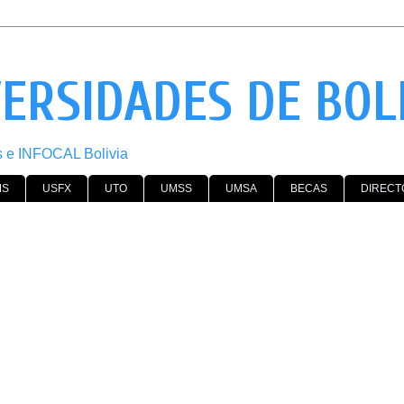
VERSIDADES DE BOL
os e INFOCAL Bolivia
MS
USFX
UTO
UMSS
UMSA
BECAS
DIRECT