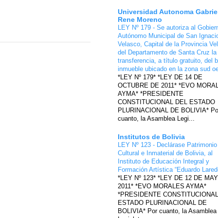
Universidad Autonoma Gabrie
Rene Moreno
LEY Nº 179 - Se autoriza al Gobier
Autónomo Municipal de San Ignaci
Velasco, Capital de la Provincia Ve
del Departamento de Santa Cruz la
transferencia, a título gratuito, del 
inmueble ubicado en la zona sud o
*LEY Nº 179* *LEY DE 14 DE
OCTUBRE DE 2011* *EVO MORA
AYMA* *PRESIDENTE
CONSTITUCIONAL DEL ESTADO
PLURINACIONAL DE BOLIVIA* Po
cuanto, la Asamblea Legi...
Institutos de Bolivia
LEY Nº 123 - Declárase Patrimonio
Cultural e Inmaterial de Bolivia, al
Instituto de Educación Integral y
Formación Artística “Eduardo Lare
*LEY Nº 123* *LEY DE 12 DE MA
2011* *EVO MORALES AYMA*
*PRESIDENTE CONSTITUCIONAL
ESTADO PLURINACIONAL DE
BOLIVIA* Por cuanto, la Asamblea