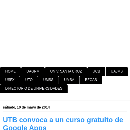
HOME
UAGRM
UNIV. SANTA CRUZ
UCB
UAJMS
USFX
UTO
UMSS
UMSA
BECAS
DIRECTORIO DE UNIVERSIDADES
sábado, 10 de mayo de 2014
UTB convoca a un curso gratuito de
Google Apps