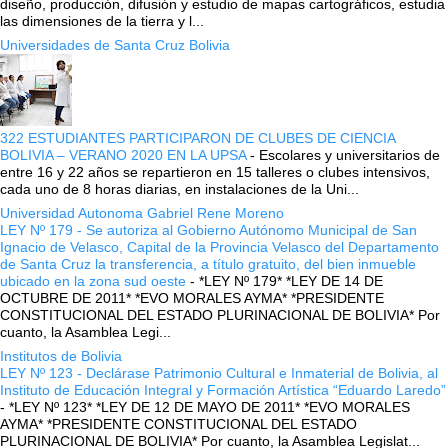
diseño, producción, difusión y estudio de mapas cartográficos, estudia
las dimensiones de la tierra y l...
Universidades de Santa Cruz Bolivia
322 ESTUDIANTES PARTICIPARON DE CLUBES DE CIENCIA
BOLIVIA – VERANO 2020 EN LA UPSA
-
Escolares y universitarios de
entre 16 y 22 años se repartieron en 15 talleres o clubes intensivos,
cada uno de 8 horas diarias, en instalaciones de la Uni...
Universidad Autonoma Gabriel Rene Moreno
LEY Nº 179 - Se autoriza al Gobierno Autónomo Municipal de San
Ignacio de Velasco, Capital de la Provincia Velasco del Departamento
de Santa Cruz la transferencia, a título gratuito, del bien inmueble
ubicado en la zona sud oeste
-
*LEY Nº 179* *LEY DE 14 DE
OCTUBRE DE 2011* *EVO MORALES AYMA* *PRESIDENTE
CONSTITUCIONAL DEL ESTADO PLURINACIONAL DE BOLIVIA* Por
cuanto, la Asamblea Legi...
Institutos de Bolivia
LEY Nº 123 - Declárase Patrimonio Cultural e Inmaterial de Bolivia, al
Instituto de Educación Integral y Formación Artística “Eduardo Laredo”
-
*LEY Nº 123* *LEY DE 12 DE MAYO DE 2011* *EVO MORALES
AYMA* *PRESIDENTE CONSTITUCIONAL DEL ESTADO
PLURINACIONAL DE BOLIVIA* Por cuanto, la Asamblea Legislat...