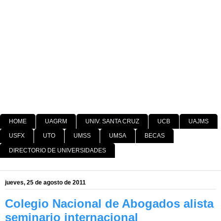
HOME
UAGRM
UNIV. SANTA CRUZ
UCB
UAJMS
USFX
UTO
UMSS
UMSA
BECAS
DIRECTORIO DE UNIVERSIDADES
jueves, 25 de agosto de 2011
Colegio Nacional de Abogados alista
seminario internacional