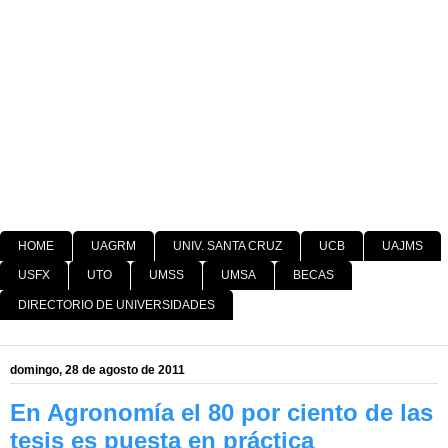
HOME
UAGRM
UNIV. SANTA CRUZ
UCB
UAJMS
USFX
UTO
UMSS
UMSA
BECAS
DIRECTORIO DE UNIVERSIDADES
domingo, 28 de agosto de 2011
En Agronomía el 80 por ciento de las
tesis es puesta en práctica