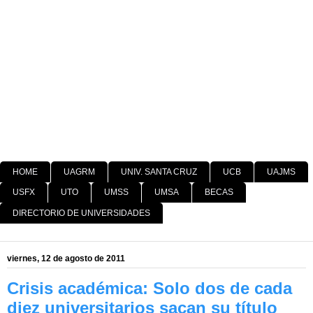
HOME
UAGRM
UNIV. SANTA CRUZ
UCB
UAJMS
USFX
UTO
UMSS
UMSA
BECAS
DIRECTORIO DE UNIVERSIDADES
viernes, 12 de agosto de 2011
Crisis académica: Solo dos de cada
diez universitarios sacan su título