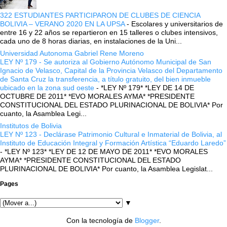
322 ESTUDIANTES PARTICIPARON DE CLUBES DE CIENCIA
BOLIVIA – VERANO 2020 EN LA UPSA
-
Escolares y universitarios de
entre 16 y 22 años se repartieron en 15 talleres o clubes intensivos,
cada uno de 8 horas diarias, en instalaciones de la Uni...
Universidad Autonoma Gabriel Rene Moreno
LEY Nº 179 - Se autoriza al Gobierno Autónomo Municipal de San
Ignacio de Velasco, Capital de la Provincia Velasco del Departamento
de Santa Cruz la transferencia, a título gratuito, del bien inmueble
ubicado en la zona sud oeste
-
*LEY Nº 179* *LEY DE 14 DE
OCTUBRE DE 2011* *EVO MORALES AYMA* *PRESIDENTE
CONSTITUCIONAL DEL ESTADO PLURINACIONAL DE BOLIVIA* Por
cuanto, la Asamblea Legi...
Institutos de Bolivia
LEY Nº 123 - Declárase Patrimonio Cultural e Inmaterial de Bolivia, al
Instituto de Educación Integral y Formación Artística “Eduardo Laredo”
-
*LEY Nº 123* *LEY DE 12 DE MAYO DE 2011* *EVO MORALES
AYMA* *PRESIDENTE CONSTITUCIONAL DEL ESTADO
PLURINACIONAL DE BOLIVIA* Por cuanto, la Asamblea Legislat...
Pages
▼
Con la tecnología de
Blogger
.