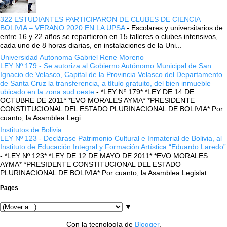
322 ESTUDIANTES PARTICIPARON DE CLUBES DE CIENCIA
BOLIVIA – VERANO 2020 EN LA UPSA
-
Escolares y universitarios de
entre 16 y 22 años se repartieron en 15 talleres o clubes intensivos,
cada uno de 8 horas diarias, en instalaciones de la Uni...
Universidad Autonoma Gabriel Rene Moreno
LEY Nº 179 - Se autoriza al Gobierno Autónomo Municipal de San
Ignacio de Velasco, Capital de la Provincia Velasco del Departamento
de Santa Cruz la transferencia, a título gratuito, del bien inmueble
ubicado en la zona sud oeste
-
*LEY Nº 179* *LEY DE 14 DE
OCTUBRE DE 2011* *EVO MORALES AYMA* *PRESIDENTE
CONSTITUCIONAL DEL ESTADO PLURINACIONAL DE BOLIVIA* Por
cuanto, la Asamblea Legi...
Institutos de Bolivia
LEY Nº 123 - Declárase Patrimonio Cultural e Inmaterial de Bolivia, al
Instituto de Educación Integral y Formación Artística “Eduardo Laredo”
-
*LEY Nº 123* *LEY DE 12 DE MAYO DE 2011* *EVO MORALES
AYMA* *PRESIDENTE CONSTITUCIONAL DEL ESTADO
PLURINACIONAL DE BOLIVIA* Por cuanto, la Asamblea Legislat...
Pages
▼
Con la tecnología de
Blogger
.