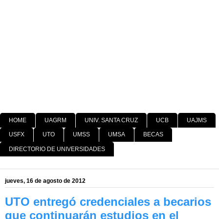
HOME
UAGRM
UNIV. SANTA CRUZ
UCB
UAJMS
USFX
UTO
UMSS
UMSA
BECAS
DIRECTORIO DE UNIVERSIDADES
jueves, 16 de agosto de 2012
UTO entregó credenciales a becarios
que continuarán estudios en el