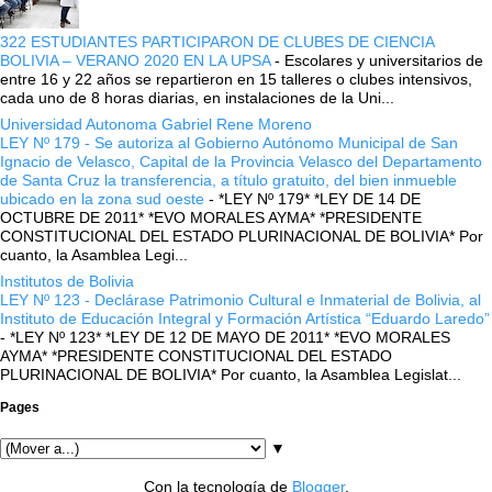
322 ESTUDIANTES PARTICIPARON DE CLUBES DE CIENCIA
BOLIVIA – VERANO 2020 EN LA UPSA
-
Escolares y universitarios de
entre 16 y 22 años se repartieron en 15 talleres o clubes intensivos,
cada uno de 8 horas diarias, en instalaciones de la Uni...
Universidad Autonoma Gabriel Rene Moreno
LEY Nº 179 - Se autoriza al Gobierno Autónomo Municipal de San
Ignacio de Velasco, Capital de la Provincia Velasco del Departamento
de Santa Cruz la transferencia, a título gratuito, del bien inmueble
ubicado en la zona sud oeste
-
*LEY Nº 179* *LEY DE 14 DE
OCTUBRE DE 2011* *EVO MORALES AYMA* *PRESIDENTE
CONSTITUCIONAL DEL ESTADO PLURINACIONAL DE BOLIVIA* Por
cuanto, la Asamblea Legi...
Institutos de Bolivia
LEY Nº 123 - Declárase Patrimonio Cultural e Inmaterial de Bolivia, al
Instituto de Educación Integral y Formación Artística “Eduardo Laredo”
-
*LEY Nº 123* *LEY DE 12 DE MAYO DE 2011* *EVO MORALES
AYMA* *PRESIDENTE CONSTITUCIONAL DEL ESTADO
PLURINACIONAL DE BOLIVIA* Por cuanto, la Asamblea Legislat...
Pages
▼
Con la tecnología de
Blogger
.