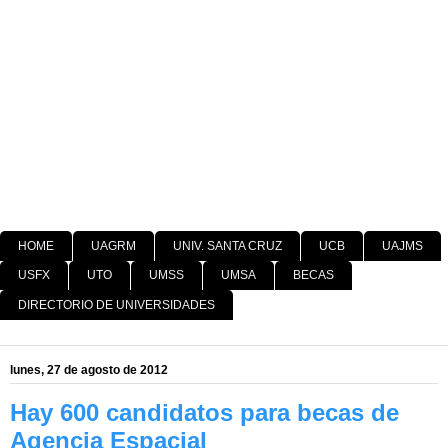
HOME
UAGRM
UNIV. SANTA CRUZ
UCB
UAJMS
USFX
UTO
UMSS
UMSA
BECAS
DIRECTORIO DE UNIVERSIDADES
lunes, 27 de agosto de 2012
Hay 600 candidatos para becas de
Agencia Espacial