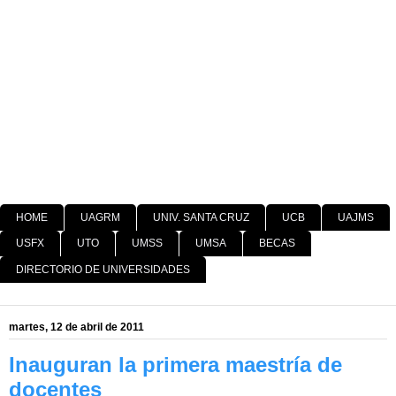
HOME
UAGRM
UNIV. SANTA CRUZ
UCB
UAJMS
USFX
UTO
UMSS
UMSA
BECAS
DIRECTORIO DE UNIVERSIDADES
martes, 12 de abril de 2011
Inauguran la primera maestría de
docentes