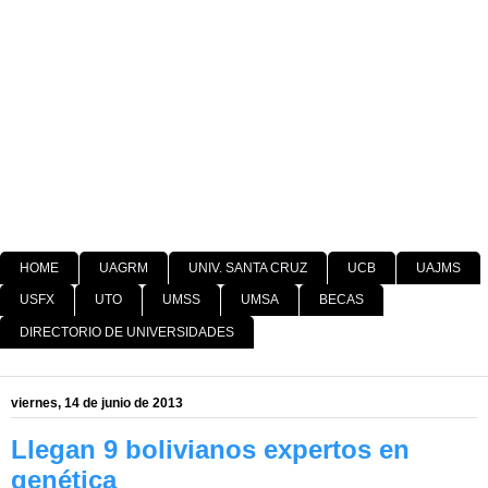
HOME
UAGRM
UNIV. SANTA CRUZ
UCB
UAJMS
USFX
UTO
UMSS
UMSA
BECAS
DIRECTORIO DE UNIVERSIDADES
viernes, 14 de junio de 2013
Llegan 9 bolivianos expertos en
genética