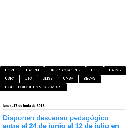
HOME
UAGRM
UNIV. SANTA CRUZ
UCB
UAJMS
USFX
UTO
UMSS
UMSA
BECAS
DIRECTORIO DE UNIVERSIDADES
lunes, 17 de junio de 2013
Disponen descanso pedagógico
entre el 24 de junio al 12 de julio en