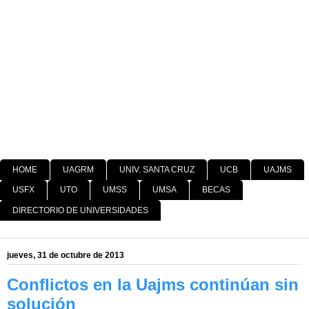
HOME
UAGRM
UNIV. SANTA CRUZ
UCB
UAJMS
USFX
UTO
UMSS
UMSA
BECAS
DIRECTORIO DE UNIVERSIDADES
jueves, 31 de octubre de 2013
Conflictos en la Uajms continúan sin
solución