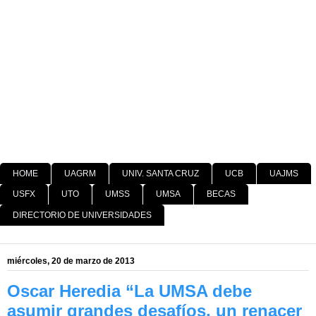
HOME
UAGRM
UNIV. SANTA CRUZ
UCB
UAJMS
USFX
UTO
UMSS
UMSA
BECAS
DIRECTORIO DE UNIVERSIDADES
miércoles, 20 de marzo de 2013
Oscar Heredia “La UMSA debe
asumir grandes desafíos, un renacer