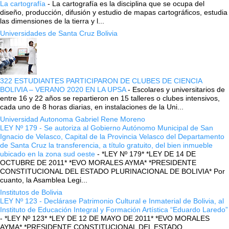
La cartografía
-
La cartografía es la disciplina que se ocupa del
diseño, producción, difusión y estudio de mapas cartográficos, estudia
las dimensiones de la tierra y l...
Universidades de Santa Cruz Bolivia
322 ESTUDIANTES PARTICIPARON DE CLUBES DE CIENCIA
BOLIVIA – VERANO 2020 EN LA UPSA
-
Escolares y universitarios de
entre 16 y 22 años se repartieron en 15 talleres o clubes intensivos,
cada uno de 8 horas diarias, en instalaciones de la Uni...
Universidad Autonoma Gabriel Rene Moreno
LEY Nº 179 - Se autoriza al Gobierno Autónomo Municipal de San
Ignacio de Velasco, Capital de la Provincia Velasco del Departamento
de Santa Cruz la transferencia, a título gratuito, del bien inmueble
ubicado en la zona sud oeste
-
*LEY Nº 179* *LEY DE 14 DE
OCTUBRE DE 2011* *EVO MORALES AYMA* *PRESIDENTE
CONSTITUCIONAL DEL ESTADO PLURINACIONAL DE BOLIVIA* Por
cuanto, la Asamblea Legi...
Institutos de Bolivia
LEY Nº 123 - Declárase Patrimonio Cultural e Inmaterial de Bolivia, al
Instituto de Educación Integral y Formación Artística “Eduardo Laredo”
-
*LEY Nº 123* *LEY DE 12 DE MAYO DE 2011* *EVO MORALES
AYMA* *PRESIDENTE CONSTITUCIONAL DEL ESTADO