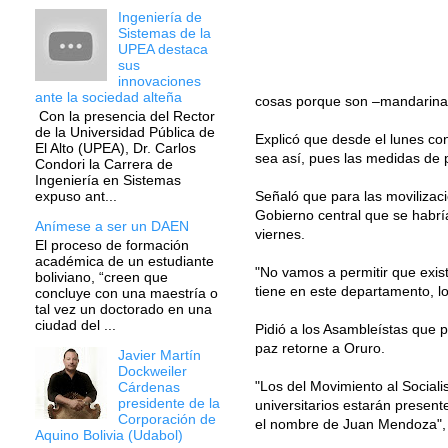
Ingeniería de
Sistemas de la
UPEA destaca
sus
innovaciones
ante la sociedad alteña
cosas porque son –mandarinas-
Con la presencia del Rector
de la Universidad Pública de
Explicó que desde el lunes con
El Alto (UPEA), Dr. Carlos
sea así, pues las medidas de 
Condori la Carrera de
Ingeniería en Sistemas
Señaló que para las movilizaci
expuso ant...
Gobierno central que se habría
Anímese a ser un DAEN
viernes.
El proceso de formación
académica de un estudiante
"No vamos a permitir que exis
boliviano, “creen que
tiene en este departamento, l
concluye con una maestría o
tal vez un doctorado en una
ciudad del ...
Pidió a los Asambleístas que 
paz retorne a Oruro.
Javier Martín
Dockweiler
"Los del Movimiento al Sociali
Cárdenas
presidente de la
universitarios estarán presen
Corporación de
el nombre de Juan Mendoza",
Aquino Bolivia (Udabol)