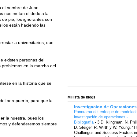
s el nombre de Juan
s nos metan el dedo a la
de pie, los ignorantes son
ellos están haciendo las
restar a universitarios, que
que existen personas del
os problemas en la marcha del
erse en la historia que se
Mi lista de blogs
del aeropuerto, para que la
Investigacion de Operaciones
Panorama del enfoque de modelad
investigación de operaciones -
er la nuestra, pues los
Bibliografia
-
3 D. Klingman, N. Phil
enemos y defenderemos siempre
D. Steiger, R. Wirth y W. Young, “T
Challenges and Success Factors in