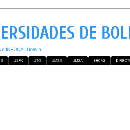
VERSIDADES DE BOL
os e INFOCAL Bolivia
MS
USFX
UTO
UMSS
UMSA
BECAS
DIRECT