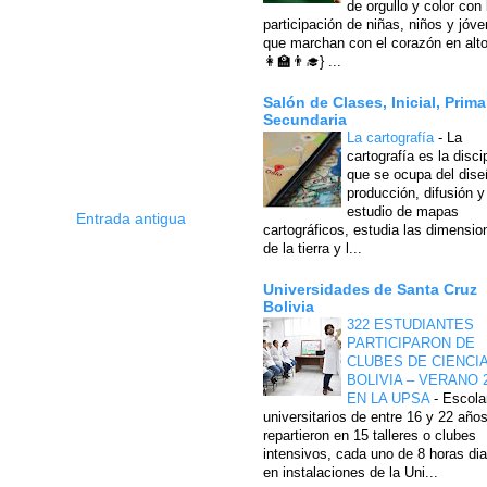
de orgullo y color con 
participación de niñas, niños y jóv
que marchan con el corazón en alto
👩‍🏫👨‍🎓} ...
Salón de Clases, Inicial, Prima
Secundaria
La cartografía
-
La
cartografía es la disci
que se ocupa del dise
producción, difusión y
estudio de mapas
Entrada antigua
cartográficos, estudia las dimensio
de la tierra y l...
Universidades de Santa Cruz
Bolivia
322 ESTUDIANTES
PARTICIPARON DE
CLUBES DE CIENCI
BOLIVIA – VERANO 
EN LA UPSA
-
Escola
universitarios de entre 16 y 22 año
repartieron en 15 talleres o clubes
intensivos, cada uno de 8 horas dia
en instalaciones de la Uni...