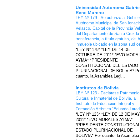
Universidad Autonoma Gabrie
Rene Moreno
LEY Nº 179 - Se autoriza al Gobier
Autónomo Municipal de San Ignaci
Velasco, Capital de la Provincia Ve
del Departamento de Santa Cruz la
transferencia, a título gratuito, del 
inmueble ubicado en la zona sud o
*LEY Nº 179* *LEY DE 14 DE
OCTUBRE DE 2011* *EVO MORA
AYMA* *PRESIDENTE
CONSTITUCIONAL DEL ESTADO
PLURINACIONAL DE BOLIVIA* Po
cuanto, la Asamblea Legi...
Institutos de Bolivia
LEY Nº 123 - Declárase Patrimonio
Cultural e Inmaterial de Bolivia, al
Instituto de Educación Integral y
Formación Artística “Eduardo Lare
*LEY Nº 123* *LEY DE 12 DE MA
2011* *EVO MORALES AYMA*
*PRESIDENTE CONSTITUCIONAL
ESTADO PLURINACIONAL DE
BOLIVIA* Por cuanto, la Asamblea