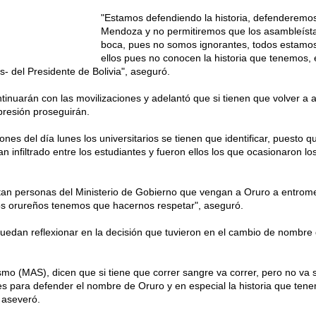
"Estamos defendiendo la historia, defenderemo
Mendoza y no permitiremos que los asambleísta
boca, pues no somos ignorantes, todos estamos 
ellos pues no conocen la historia que tenemos, 
 del Presidente de Bolivia", aseguró.
tinuarán con las movilizaciones y adelantó que si tienen que volver a ar
presión proseguirán.
ones del día lunes los universitarios se tienen que identificar, puesto 
n infiltrado entre los estudiantes y fueron ellos los que ocasionaron l
tan personas del Ministerio de Gobierno que vengan a Oruro a entromet
os orureños tenemos que hacernos respetar", aseguró.
puedan reflexionar en la decisión que tuvieron en el cambio de nombre 
smo (MAS), dicen que si tiene que correr sangre va correr, pero no va s
tes para defender el nombre de Oruro y en especial la historia que t
 aseveró.