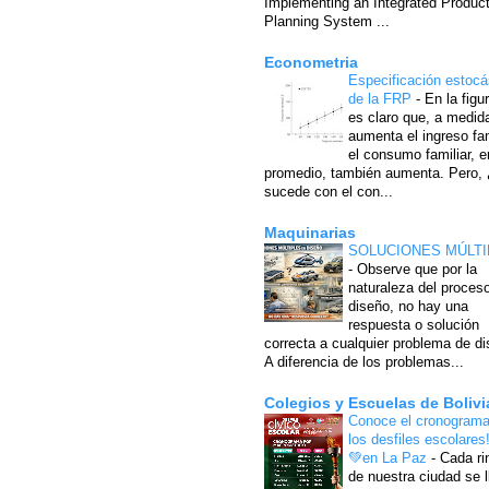
Implementing an Integrated Produc
Planning System ...
Econometria
Especificación estocá
de la FRP
-
En la figu
es claro que, a medid
aumenta el ingreso fam
el consumo familiar, e
promedio, también aumenta. Pero,
sucede con el con...
Maquinarias
SOLUCIONES MÚLTI
-
Observe que por la
naturaleza del proces
diseño, no hay una
respuesta o solución
correcta a cualquier problema de di
A diferencia de los problemas...
Colegios y Escuelas de Bolivi
Conoce el cronograma
los desfiles escolares
💚en La Paz
-
Cada ri
de nuestra ciudad se l