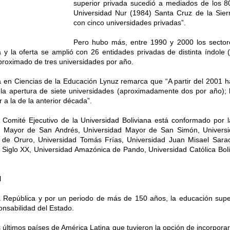
superior privada sucedió a mediados de los 80
Universidad Nur (1984) Santa Cruz de la Sier
con cinco universidades privadas”.
Pero hubo más, entre 1990 y 2000 los sectore
y la oferta se amplió con 26 entidades privadas de distinta índole (
aproximado de tres universidades por año.
ada en Ciencias de la Educación Lynuz remarca que “A partir del 2001 
 la apertura de siete universidades (aproximadamente dos por año); 
 a la de la anterior década”.
el Comité Ejecutivo de la Universidad Boliviana está conformado por
ad Mayor de San Andrés, Universidad Mayor de San Simón, Univer
 de Oruro, Universidad Tomás Frías, Universidad Juan Misael Sarac
 Siglo XX, Universidad Amazónica de Pando, Universidad Católica Bol
l
a República y por un periodo de más de 150 años, la educación super
ponsabilidad del Estado.
s últimos países de América Latina que tuvieron la opción de incorpor