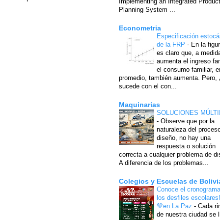
Implementing an Integrated Produc
Planning System ...
Econometria
Especificación estocá
de la FRP
-
En la figu
es claro que, a medid
aumenta el ingreso fam
el consumo familiar, e
promedio, también aumenta. Pero,
sucede con el con...
Maquinarias
SOLUCIONES MÚLTI
-
Observe que por la
naturaleza del proces
diseño, no hay una
respuesta o solución
correcta a cualquier problema de di
A diferencia de los problemas...
Colegios y Escuelas de Bolivi
Conoce el cronograma
los desfiles escolares
💚en La Paz
-
Cada ri
de nuestra ciudad se l