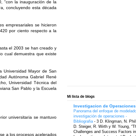
, “con la inauguración de la
ra, concluyendo esta década
s empresariales se hicieron
420 por ciento respecto a la
hasta el 2003 se han creado y
lo cual demuestra que existe
 la Universidad Mayor de San
sidad Autónoma Gabriel René
ho, Universidad Técnica del
iviana San Pablo y la Escuela
Mi lista de blogs
Investigacion de Operaciones
Panorama del enfoque de modelad
investigación de operaciones -
ior universitaria se mantuvo
Bibliografia
-
3 D. Klingman, N. Phil
D. Steiger, R. Wirth y W. Young, “T
Challenges and Success Factors in
arse a los procesos acelerados