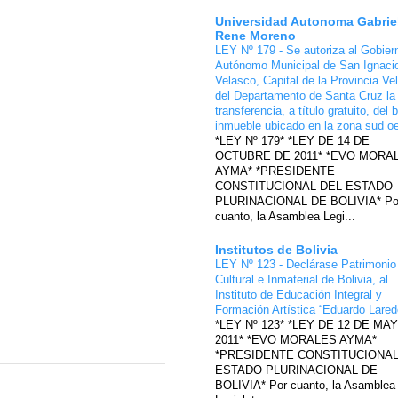
Universidad Autonoma Gabrie
Rene Moreno
LEY Nº 179 - Se autoriza al Gobier
Autónomo Municipal de San Ignaci
Velasco, Capital de la Provincia Ve
del Departamento de Santa Cruz la
transferencia, a título gratuito, del 
inmueble ubicado en la zona sud o
*LEY Nº 179* *LEY DE 14 DE
OCTUBRE DE 2011* *EVO MORA
AYMA* *PRESIDENTE
CONSTITUCIONAL DEL ESTADO
PLURINACIONAL DE BOLIVIA* Po
cuanto, la Asamblea Legi...
Institutos de Bolivia
LEY Nº 123 - Declárase Patrimonio
Cultural e Inmaterial de Bolivia, al
Instituto de Educación Integral y
Formación Artística “Eduardo Lare
*LEY Nº 123* *LEY DE 12 DE MA
2011* *EVO MORALES AYMA*
*PRESIDENTE CONSTITUCIONAL
ESTADO PLURINACIONAL DE
BOLIVIA* Por cuanto, la Asamblea