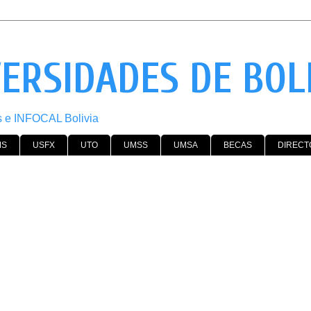
VERSIDADES DE BOL
os e INFOCAL Bolivia
MS
USFX
UTO
UMSS
UMSA
BECAS
DIRECT