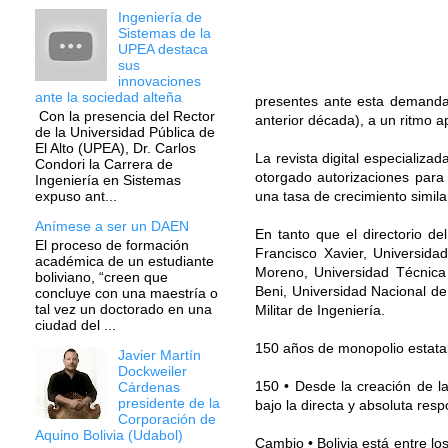
Ingeniería de
Sistemas de la
UPEA destaca
sus
innovaciones
ante la sociedad alteña
presentes ante esta demanda 
Con la presencia del Rector
anterior década), a un ritmo 
de la Universidad Pública de
El Alto (UPEA), Dr. Carlos
La revista digital especializ
Condori la Carrera de
otorgado autorizaciones para
Ingeniería en Sistemas
una tasa de crecimiento similar
expuso ant...
Anímese a ser un DAEN
En tanto que el directorio d
El proceso de formación
Francisco Xavier, Universid
académica de un estudiante
Moreno, Universidad Técnica
boliviano, “creen que
Beni, Universidad Nacional de
concluye con una maestría o
tal vez un doctorado en una
Militar de Ingeniería.
ciudad del ...
150 años de monopolio estata
Javier Martín
Dockweiler
150 • Desde la creación de l
Cárdenas
presidente de la
bajo la directa y absoluta res
Corporación de
Aquino Bolivia (Udabol)
Cambio • Bolivia está entre lo