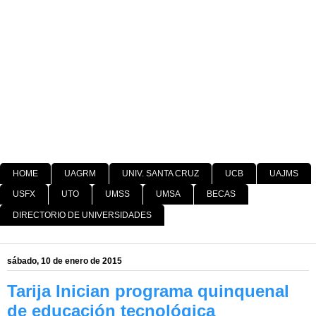
HOME
UAGRM
UNIV. SANTA CRUZ
UCB
UAJMS
USFX
UTO
UMSS
UMSA
BECAS
DIRECTORIO DE UNIVERSIDADES
sábado, 10 de enero de 2015
Tarija Inician programa quinquenal
de educación tecnológica