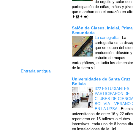
de orgullo y color con 
participación de niñas, niños y jóv
que marchan con el corazón en alto
👩‍🏫👨‍🎓} ...
Salón de Clases, Inicial, Prima
Secundaria
La cartografía
-
La
cartografía es la disci
que se ocupa del dise
producción, difusión y
estudio de mapas
cartográficos, estudia las dimensio
de la tierra y l...
Entrada antigua
Universidades de Santa Cruz
Bolivia
322 ESTUDIANTES
PARTICIPARON DE
CLUBES DE CIENCI
BOLIVIA – VERANO 
EN LA UPSA
-
Escola
universitarios de entre 16 y 22 año
repartieron en 15 talleres o clubes
intensivos, cada uno de 8 horas dia
en instalaciones de la Uni...