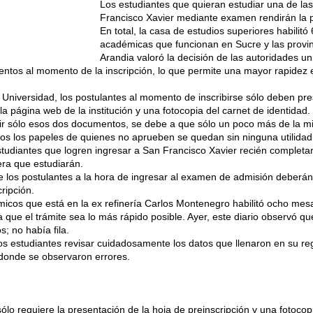
Los estudiantes que quieran estudiar una de las
Francisco Xavier mediante examen rendirán la p
En total, la casa de estudios superiores habilit
académicas que funcionan en Sucre y las provi
Arandia valoró la decisión de las autoridades univ
ntos al momento de la inscripción, lo que permite una mayor rapidez en
la Universidad, los postulantes al momento de inscribirse sólo deben pre
la página web de la institución y una fotocopia del carnet de identidad.
dir sólo esos dos documentos, se debe a que sólo un poco más de la mi
odos los papeles de quienes no aprueben se quedan sin ninguna utilidad
 estudiantes que logren ingresar a San Francisco Xavier recién complet
rera que estudiarán.
 los postulantes a la hora de ingresar al examen de admisión deberán
cripción.
icos que está en la ex refinería Carlos Montenegro habilitó ocho mesa
 que el trámite sea lo más rápido posible. Ayer, este diario observó que
; no había fila.
s estudiantes revisar cuidadosamente los datos que llenaron en su regi
onde se observaron errores.
ólo requiere la presentación de la hoja de preinscripción y una fotocopi