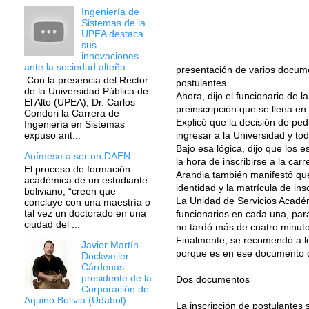
Ingeniería de
Sistemas de la
UPEA destaca
sus
innovaciones
ante la sociedad alteña
presentación de varios docume
Con la presencia del Rector
postulantes.
de la Universidad Pública de
Ahora, dijo el funcionario de 
El Alto (UPEA), Dr. Carlos
preinscripción que se llena en 
Condori la Carrera de
Explicó que la decisión de pe
Ingeniería en Sistemas
ingresar a la Universidad y t
expuso ant...
Bajo esa lógica, dijo que los
Anímese a ser un DAEN
la hora de inscribirse a la car
El proceso de formación
Arandia también manifestó que
académica de un estudiante
identidad y la matrícula de ins
boliviano, “creen que
La Unidad de Servicios Académ
concluye con una maestría o
tal vez un doctorado en una
funcionarios en cada una, para
ciudad del ...
no tardó más de cuatro minutos
Finalmente, se recomendó a lo
Javier Martín
porque es en ese documento d
Dockweiler
Cárdenas
presidente de la
Dos documentos
Corporación de
Aquino Bolivia (Udabol)
La inscripción de postulantes s