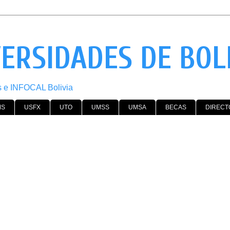
VERSIDADES DE BOL
os e INFOCAL Bolivia
MS
USFX
UTO
UMSS
UMSA
BECAS
DIRECT