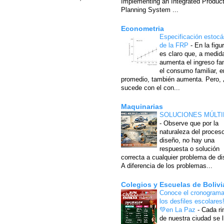
Implementing an Integrated Produc
Planning System ...
Econometria
Especificación estocá
de la FRP
-
En la figu
es claro que, a medid
aumenta el ingreso fam
el consumo familiar, e
promedio, también aumenta. Pero,
sucede con el con...
Maquinarias
SOLUCIONES MÚLTI
-
Observe que por la
naturaleza del proces
diseño, no hay una
respuesta o solución
correcta a cualquier problema de di
A diferencia de los problemas...
Colegios y Escuelas de Bolivi
Conoce el cronograma
los desfiles escolares
💚en La Paz
-
Cada ri
de nuestra ciudad se l