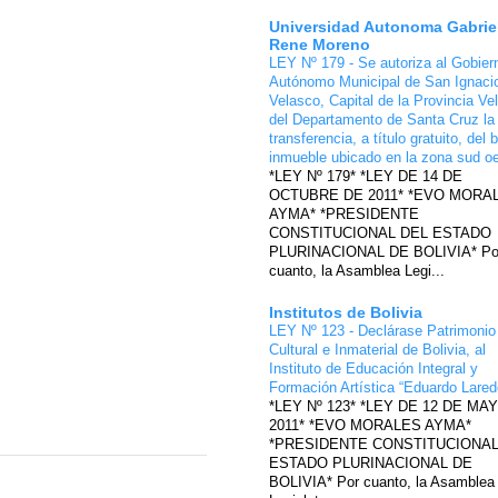
Universidad Autonoma Gabrie
Rene Moreno
LEY Nº 179 - Se autoriza al Gobier
Autónomo Municipal de San Ignaci
Velasco, Capital de la Provincia Ve
del Departamento de Santa Cruz la
transferencia, a título gratuito, del 
inmueble ubicado en la zona sud o
*LEY Nº 179* *LEY DE 14 DE
OCTUBRE DE 2011* *EVO MORA
AYMA* *PRESIDENTE
CONSTITUCIONAL DEL ESTADO
PLURINACIONAL DE BOLIVIA* Po
cuanto, la Asamblea Legi...
Institutos de Bolivia
LEY Nº 123 - Declárase Patrimonio
Cultural e Inmaterial de Bolivia, al
Instituto de Educación Integral y
Formación Artística “Eduardo Lare
*LEY Nº 123* *LEY DE 12 DE MA
2011* *EVO MORALES AYMA*
*PRESIDENTE CONSTITUCIONAL
ESTADO PLURINACIONAL DE
BOLIVIA* Por cuanto, la Asamblea