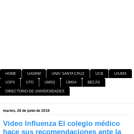
HOME
UAGRM
UNIV. SANTA CRUZ
UCB
UAJMS
USFX
UTO
UMSS
UMSA
BECAS
DIRECTORIO DE UNIVERSIDADES
martes, 28 de junio de 2016
Video Influenza El colegio médico
hace sus recomendaciones ante la