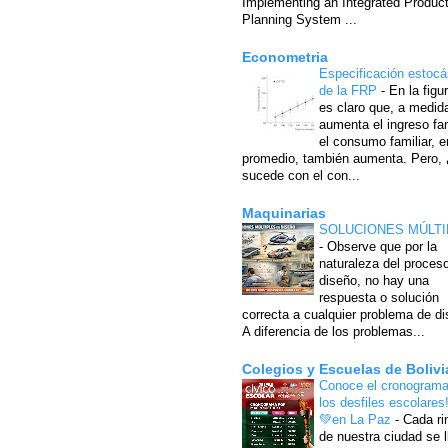
Implementing an Integrated Produc
Planning System ...
Econometria
Especificación estocá
de la FRP
-
En la figu
es claro que, a medid
aumenta el ingreso fam
el consumo familiar, e
promedio, también aumenta. Pero,
sucede con el con...
Maquinarias
SOLUCIONES MÚLTI
-
Observe que por la
naturaleza del proces
diseño, no hay una
respuesta o solución
correcta a cualquier problema de di
A diferencia de los problemas...
Colegios y Escuelas de Bolivi
Conoce el cronograma
los desfiles escolares
💚en La Paz
-
Cada ri
de nuestra ciudad se l