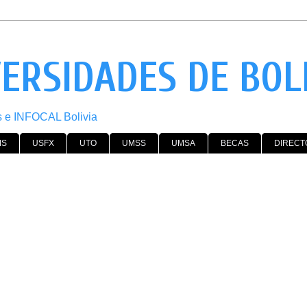
VERSIDADES DE BOL
os e INFOCAL Bolivia
MS
USFX
UTO
UMSS
UMSA
BECAS
DIRECT