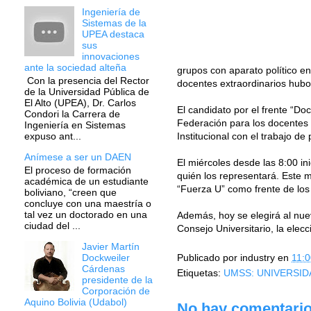
Ingeniería de
Sistemas de la
UPEA destaca
sus
innovaciones
ante la sociedad alteña
grupos con aparato político en
Con la presencia del Rector
docentes extraordinarios hubo 
de la Universidad Pública de
El Alto (UPEA), Dr. Carlos
El candidato por el frente “D
Condori la Carrera de
Federación para los docentes
Ingeniería en Sistemas
Institucional con el trabajo d
expuso ant...
Anímese a ser un DAEN
El miércoles desde las 8:00 i
El proceso de formación
quién los representará. Este m
académica de un estudiante
“Fuerza U” como frente de los
boliviano, “creen que
concluye con una maestría o
tal vez un doctorado en una
Además, hoy se elegirá al nuev
ciudad del ...
Consejo Universitario, la elec
Javier Martín
Publicado por
industry
en
11:0
Dockweiler
Cárdenas
Etiquetas:
UMSS: UNIVERSID
presidente de la
Corporación de
Aquino Bolivia (Udabol)
No hay comentario