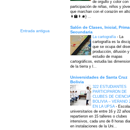
de orgullo y color con 
participación de niñas, niños y jóv
que marchan con el corazón en alto
👩‍🏫👨‍🎓} ...
Salón de Clases, Inicial, Prima
Entrada antigua
Secundaria
La cartografía
-
La
cartografía es la disci
que se ocupa del dise
producción, difusión y
estudio de mapas
cartográficos, estudia las dimensio
de la tierra y l...
Universidades de Santa Cruz
Bolivia
322 ESTUDIANTES
PARTICIPARON DE
CLUBES DE CIENCI
BOLIVIA – VERANO 
EN LA UPSA
-
Escola
universitarios de entre 16 y 22 año
repartieron en 15 talleres o clubes
intensivos, cada uno de 8 horas dia
en instalaciones de la Uni...