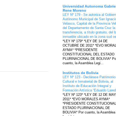
Universidad Autonoma Gabrie
Rene Moreno
LEY Nº 179 - Se autoriza al Gobier
Autónomo Municipal de San Ignaci
Velasco, Capital de la Provincia Ve
del Departamento de Santa Cruz la
transferencia, a título gratuito, del 
inmueble ubicado en la zona sud o
*LEY Nº 179* *LEY DE 14 DE
OCTUBRE DE 2011* *EVO MORA
AYMA* *PRESIDENTE
CONSTITUCIONAL DEL ESTADO
PLURINACIONAL DE BOLIVIA* Po
cuanto, la Asamblea Legi...
Institutos de Bolivia
LEY Nº 123 - Declárase Patrimonio
Cultural e Inmaterial de Bolivia, al
Instituto de Educación Integral y
Formación Artística “Eduardo Lare
*LEY Nº 123* *LEY DE 12 DE MA
2011* *EVO MORALES AYMA*
*PRESIDENTE CONSTITUCIONAL
ESTADO PLURINACIONAL DE
BOLIVIA* Por cuanto, la Asamblea