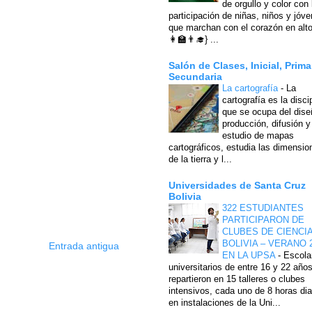
de orgullo y color con 
participación de niñas, niños y jóv
que marchan con el corazón en alto
👩‍🏫👨‍🎓} ...
Salón de Clases, Inicial, Prima
Secundaria
La cartografía
-
La
cartografía es la disci
que se ocupa del dise
producción, difusión y
estudio de mapas
cartográficos, estudia las dimensio
de la tierra y l...
Universidades de Santa Cruz
Bolivia
322 ESTUDIANTES
PARTICIPARON DE
CLUBES DE CIENCI
BOLIVIA – VERANO 
Entrada antigua
EN LA UPSA
-
Escola
universitarios de entre 16 y 22 año
repartieron en 15 talleres o clubes
intensivos, cada uno de 8 horas dia
en instalaciones de la Uni...