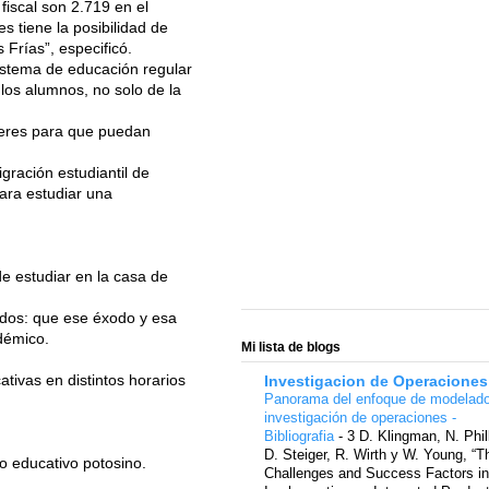
fiscal son 2.719 en el
 tiene la posibilidad de
Frías”, especificó.
istema de educación regular
 los alumnos, no solo de la
lleres para que puedan
gración estudiantil de
para estudiar una
de estudiar en la casa de
odos: que ese éxodo y esa
démico.
Mi lista de blogs
ativas en distintos horarios
Investigacion de Operaciones
Panorama del enfoque de modelad
investigación de operaciones -
Bibliografia
-
3 D. Klingman, N. Phil
D. Steiger, R. Wirth y W. Young, “T
o educativo potosino.
Challenges and Success Factors in