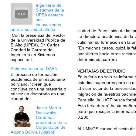
Ingeniería de
Sistemas de la
UPEA destaca
sus
innovaciones
ante la sociedad alteña
ciudad de Potosí sino de las p
Con la presencia del Rector
La directora académica de la 
de la Universidad Pública de
culminar su formación en la un
El Alto (UPEA), Dr. Carlos
“En muchos casos, quizá la fal
Condori la Carrera de
bachilleres hacia otros recint
Ingeniería en Sistemas
determinada carrera.
expuso ant...
Anímese a ser un DAEN
VENTAJAS DE ESTUDIO
El proceso de formación
En la feria no solo se informa
académica de un estudiante
estudios superiores para su 
boliviano, “creen que
El vicerrector de la universi
concluye con una maestría o
tal vez un doctorado en una
migración de nuestros bachill
ciudad del ...
Para ello, la UATF busca fortal
Esta feria durará hasta mañana
Javier Martín
para que recojan la informació
Dockweiler
3.280
Cárdenas
presidente de la
Corporación de
ALUMNOS cursan el sexto de sec
Aquino Bolivia (Udabol)