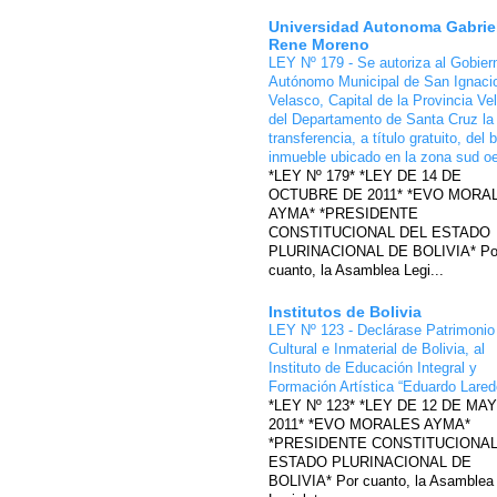
Universidad Autonoma Gabrie
Rene Moreno
LEY Nº 179 - Se autoriza al Gobier
Autónomo Municipal de San Ignaci
Velasco, Capital de la Provincia Ve
del Departamento de Santa Cruz la
transferencia, a título gratuito, del 
inmueble ubicado en la zona sud o
*LEY Nº 179* *LEY DE 14 DE
OCTUBRE DE 2011* *EVO MORA
AYMA* *PRESIDENTE
CONSTITUCIONAL DEL ESTADO
PLURINACIONAL DE BOLIVIA* Po
cuanto, la Asamblea Legi...
Institutos de Bolivia
LEY Nº 123 - Declárase Patrimonio
Cultural e Inmaterial de Bolivia, al
Instituto de Educación Integral y
Formación Artística “Eduardo Lare
*LEY Nº 123* *LEY DE 12 DE MA
2011* *EVO MORALES AYMA*
*PRESIDENTE CONSTITUCIONAL
ESTADO PLURINACIONAL DE
BOLIVIA* Por cuanto, la Asamblea