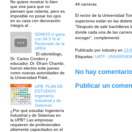
No quiere mostrar lo bien
44 carreras
que vive para que no
piensen que ostenta, pero es
El rector de la Universidad To
imposible no posar los ojos
en su casa con decoración
superiores están en las distint
íntegra al...
“Después de salir bachilleres 
donde cada una de las carrera
SOMOS U gana
escoger”, complementó.
con 94.5 % el
Rectorado de la
UPEA
Publicado por
industry
en
13:
El odontólogo,
Etiquetas:
UATF: UNIVERSI
Dr. Carlos Condori y
educador, Dr. Efraín Chambi,
fueron electos este jueves
No hay comentario
como nuevas autoridades de
la Universidad Públi...
Publicar un comen
UPB: PLAN DE
ESTUDIOS
Ingeniería
Industrial y de
Sistemas
¿Por qué estudiar Ingeniería
Industrial y de Sistemas en
la UPB? Las empresas
requieren de profesionales
altamente capacitados en el