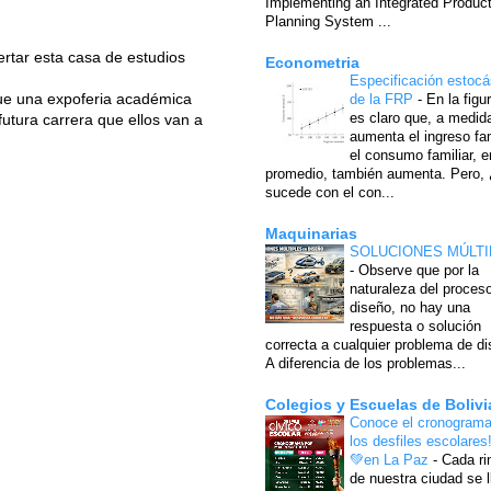
Implementing an Integrated Produc
Planning System ...
ertar esta casa de estudios
Econometria
Especificación estocá
 que una expoferia académica
de la FRP
-
En la figu
es claro que, a medid
utura carrera que ellos van a
aumenta el ingreso fam
el consumo familiar, e
promedio, también aumenta. Pero,
sucede con el con...
Maquinarias
SOLUCIONES MÚLTI
-
Observe que por la
naturaleza del proces
diseño, no hay una
respuesta o solución
correcta a cualquier problema de di
A diferencia de los problemas...
Colegios y Escuelas de Bolivi
Conoce el cronograma
los desfiles escolares
💚en La Paz
-
Cada ri
de nuestra ciudad se l