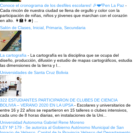
Conoce el cronograma de los desfiles escolares! 🎉❤️💚en La Paz
-
Cada rincón de nuestra ciudad se llena de orgullo y color con la
participación de niñas, niños y jóvenes que marchan con el corazón
en alto. 👩‍🏫👨‍🎓} ...
Salón de Clases, Inicial, Primaria, Secundaria
La cartografía
-
La cartografía es la disciplina que se ocupa del
diseño, producción, difusión y estudio de mapas cartográficos, estudia
las dimensiones de la tierra y l...
Universidades de Santa Cruz Bolivia
322 ESTUDIANTES PARTICIPARON DE CLUBES DE CIENCIA
BOLIVIA – VERANO 2020 EN LA UPSA
-
Escolares y universitarios de
entre 16 y 22 años se repartieron en 15 talleres o clubes intensivos,
cada uno de 8 horas diarias, en instalaciones de la Uni...
Universidad Autonoma Gabriel Rene Moreno
LEY Nº 179 - Se autoriza al Gobierno Autónomo Municipal de San
Ignacio de Velasco, Capital de la Provincia Velasco del Departamento