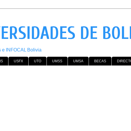
VERSIDADES DE BOL
os e INFOCAL Bolivia
MS
USFX
UTO
UMSS
UMSA
BECAS
DIRECT