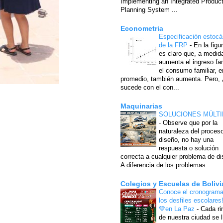
Implementing an Integrated Produc
Planning System ...
Econometria
Especificación estocá
de la FRP
-
En la figu
es claro que, a medid
aumenta el ingreso fam
el consumo familiar, e
promedio, también aumenta. Pero,
sucede con el con...
Maquinarias
SOLUCIONES MÚLTI
-
Observe que por la
naturaleza del proces
diseño, no hay una
respuesta o solución
correcta a cualquier problema de di
A diferencia de los problemas...
Colegios y Escuelas de Bolivi
Conoce el cronograma
los desfiles escolares
💚en La Paz
-
Cada ri
de nuestra ciudad se l