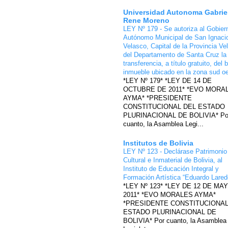
Universidad Autonoma Gabrie
Rene Moreno
LEY Nº 179 - Se autoriza al Gobier
Autónomo Municipal de San Ignaci
Velasco, Capital de la Provincia Ve
del Departamento de Santa Cruz la
transferencia, a título gratuito, del 
inmueble ubicado en la zona sud o
*LEY Nº 179* *LEY DE 14 DE
OCTUBRE DE 2011* *EVO MORA
AYMA* *PRESIDENTE
CONSTITUCIONAL DEL ESTADO
PLURINACIONAL DE BOLIVIA* Po
cuanto, la Asamblea Legi...
Institutos de Bolivia
LEY Nº 123 - Declárase Patrimonio
Cultural e Inmaterial de Bolivia, al
Instituto de Educación Integral y
Formación Artística “Eduardo Lare
*LEY Nº 123* *LEY DE 12 DE MA
2011* *EVO MORALES AYMA*
*PRESIDENTE CONSTITUCIONAL
ESTADO PLURINACIONAL DE
BOLIVIA* Por cuanto, la Asamblea