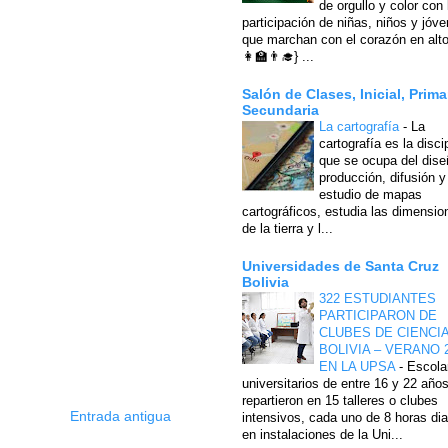
de orgullo y color con 
participación de niñas, niños y jóv
que marchan con el corazón en alto
👩‍🏫👨‍🎓} ...
Salón de Clases, Inicial, Prima
Secundaria
La cartografía
-
La
cartografía es la disci
que se ocupa del dise
producción, difusión y
estudio de mapas
cartográficos, estudia las dimensio
de la tierra y l...
Universidades de Santa Cruz
Bolivia
322 ESTUDIANTES
PARTICIPARON DE
CLUBES DE CIENCI
BOLIVIA – VERANO 
EN LA UPSA
-
Escola
universitarios de entre 16 y 22 año
repartieron en 15 talleres o clubes
Entrada antigua
intensivos, cada uno de 8 horas dia
en instalaciones de la Uni...