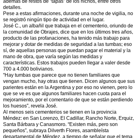
además de restos de “tapas” de los nichos, entre otros
detalles.
Pese a estas afirmaciones, durante una noche de vigilia, no
se registró ningún tipo de actividad en el lugar.
José C., un albañil que trabaja en el cementerio, oriundo de
la comunidad de Obrajes, dice que en los últimos tres años,
producto de las profanaciones, ha tenido más trabajo para
mejorar y dotar de medidas de seguridad a las tumbas; eso
sí, de aquellas personas que puedan pagar el material y la
mano de obra, que varía según las medidas y
características. Estos trabajos pueden llegar a valer desde
700 a 4.000 bolivianos.
“Hay tumbas que parece que no tienen familiares que
vengan mucho, hay otras que tienen. Dicen algunos que sus
parientes están en la Argentina y por eso no vienen, pero lo
que se ve es que algunos familiares hacen cuota para el
mejoramiento, por el comentario de que se están perdiendo
los huesos”, revela José.
Al menos seis cementerios se tienen en la provincia
Méndez: en San Lorenzo, El Cadillar, Rancho Norte, Erquiz,
Santa Bárbara y Canasmoro. “Existen más, pero son
pequeños”, subraya Dilverth Flores, asambleísta
departamental de Méndez, a tiempo de señalar que el tema