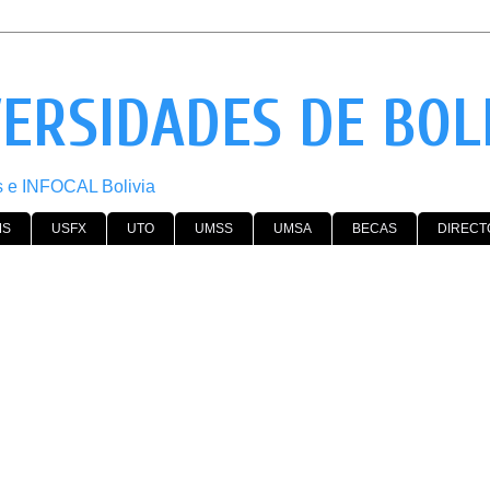
VERSIDADES DE BOL
os e INFOCAL Bolivia
MS
USFX
UTO
UMSS
UMSA
BECAS
DIRECT