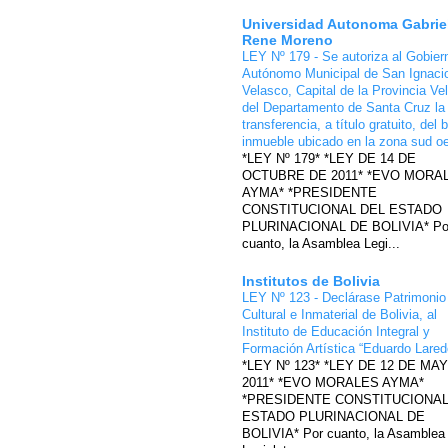
Universidad Autonoma Gabrie
Rene Moreno
LEY Nº 179 - Se autoriza al Gobier
Autónomo Municipal de San Ignaci
Velasco, Capital de la Provincia Ve
del Departamento de Santa Cruz la
transferencia, a título gratuito, del 
inmueble ubicado en la zona sud o
*LEY Nº 179* *LEY DE 14 DE
OCTUBRE DE 2011* *EVO MORA
AYMA* *PRESIDENTE
CONSTITUCIONAL DEL ESTADO
PLURINACIONAL DE BOLIVIA* Po
cuanto, la Asamblea Legi...
Institutos de Bolivia
LEY Nº 123 - Declárase Patrimonio
Cultural e Inmaterial de Bolivia, al
Instituto de Educación Integral y
Formación Artística “Eduardo Lare
*LEY Nº 123* *LEY DE 12 DE MA
2011* *EVO MORALES AYMA*
*PRESIDENTE CONSTITUCIONAL
ESTADO PLURINACIONAL DE
BOLIVIA* Por cuanto, la Asamblea