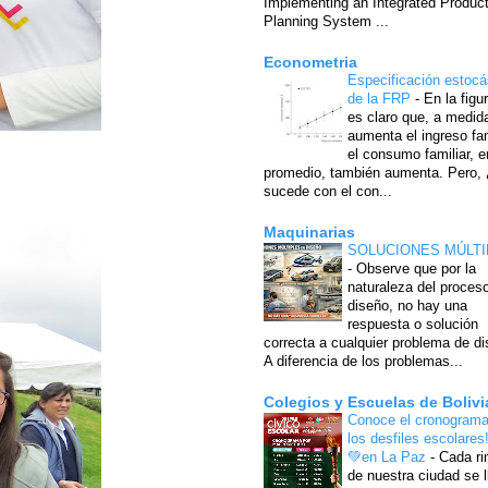
Implementing an Integrated Produc
Planning System ...
Econometria
Especificación estocá
de la FRP
-
En la figu
es claro que, a medid
aumenta el ingreso fam
el consumo familiar, e
promedio, también aumenta. Pero,
sucede con el con...
Maquinarias
SOLUCIONES MÚLTI
-
Observe que por la
naturaleza del proces
diseño, no hay una
respuesta o solución
correcta a cualquier problema de di
A diferencia de los problemas...
Colegios y Escuelas de Bolivi
Conoce el cronograma
los desfiles escolares
💚en La Paz
-
Cada ri
de nuestra ciudad se l