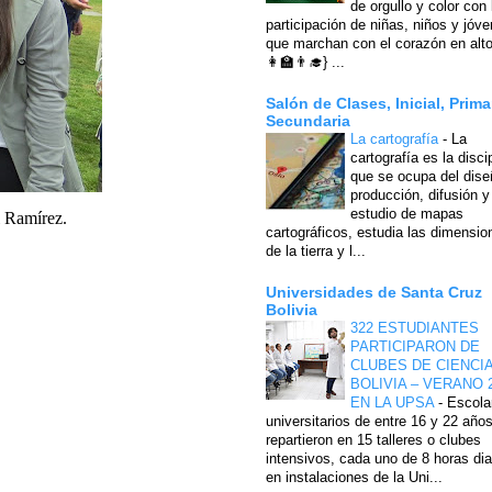
de orgullo y color con 
participación de niñas, niños y jóv
que marchan con el corazón en alto
👩‍🏫👨‍🎓} ...
Salón de Clases, Inicial, Prima
Secundaria
La cartografía
-
La
cartografía es la disci
que se ocupa del dise
producción, difusión y
estudio de mapas
i Ramírez.
cartográficos, estudia las dimensio
de la tierra y l...
Universidades de Santa Cruz
Bolivia
322 ESTUDIANTES
PARTICIPARON DE
CLUBES DE CIENCI
BOLIVIA – VERANO 
EN LA UPSA
-
Escola
universitarios de entre 16 y 22 año
repartieron en 15 talleres o clubes
intensivos, cada uno de 8 horas dia
en instalaciones de la Uni...