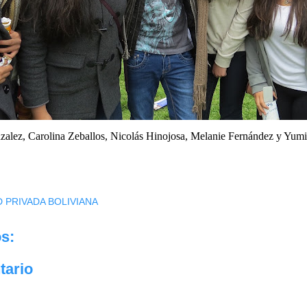
zalez, Carolina Zeballos, Nicolás Hinojosa, Melanie Fernández y Yum
D PRIVADA BOLIVIANA
s:
tario