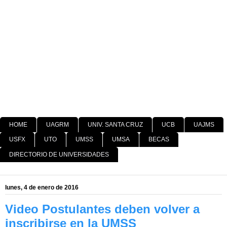
HOME
UAGRM
UNIV. SANTA CRUZ
UCB
UAJMS
USFX
UTO
UMSS
UMSA
BECAS
DIRECTORIO DE UNIVERSIDADES
lunes, 4 de enero de 2016
Video Postulantes deben volver a
inscribirse en la UMSS