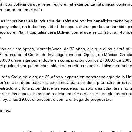
ficos bolivianos que tienen éxito en el exterior. La lista inicial conte
ncontraban en el país.
es incursionar en la industria del software por los beneficios tecnológi
 gas y salud; en todos hay déficit de especialistas, por lo que también 
ecordó el Plan Hospitales para Bolivia, con el que se construirán 46 nos
r.
ción de fibra óptica, Marcelo Vaca, de 32 años, dijo que el país está m
l trabaja en el Centro de Investigaciones en Óptica, de México. Garcí
8.000 universitarios, el doble en comparación con los 273.000 de 2009,
desigualdad porque muchos niños no pueden estudiar el nivel primario 
ureña Stella Vallejos, de 36 años y experta en nanotecnología de la U
eró que se debe buscar la excelencia para producir productos propios 
structura y formación desde las escuelas, no solo a estudiantes sino t
rar a los especialistas que radican en el exterior fue otro planteamient
n hoy, a las 19.00, el encuentro con la entrega de propuestas.
camaya