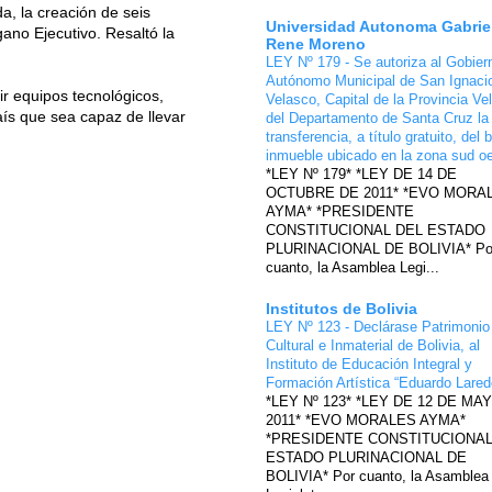
a, la creación de seis
Universidad Autonoma Gabrie
gano Ejecutivo. Resaltó la
Rene Moreno
LEY Nº 179 - Se autoriza al Gobier
Autónomo Municipal de San Ignaci
ir equipos tecnológicos,
Velasco, Capital de la Provincia Ve
aís que sea capaz de llevar
del Departamento de Santa Cruz la
transferencia, a título gratuito, del 
inmueble ubicado en la zona sud o
*LEY Nº 179* *LEY DE 14 DE
OCTUBRE DE 2011* *EVO MORA
AYMA* *PRESIDENTE
CONSTITUCIONAL DEL ESTADO
PLURINACIONAL DE BOLIVIA* Po
cuanto, la Asamblea Legi...
Institutos de Bolivia
LEY Nº 123 - Declárase Patrimonio
Cultural e Inmaterial de Bolivia, al
Instituto de Educación Integral y
Formación Artística “Eduardo Lare
*LEY Nº 123* *LEY DE 12 DE MA
2011* *EVO MORALES AYMA*
*PRESIDENTE CONSTITUCIONAL
ESTADO PLURINACIONAL DE
BOLIVIA* Por cuanto, la Asamblea