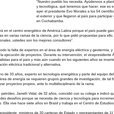
“Nuestro pueblo los necesita. Ayúdennos a planifi
y tecnológica, qué tenemos que hacer; ese es e
ayer el presidente Evo Morales a los 54 científi
el exterior y que llegaron al país para participa
en Cochabamba.
rá en el centro energético de América Latina porque el país puede gar
as en varias ramas de la ciencia, por lo que pidió propuestas para ello.
ionales, ustedes son los mejores consultores”.
odo la falta de expertos en el área de energía eléctrica y geotermia, 
a ejecución de proyectos. Durante su intervención, el vicepresidente 
alistas para el país y más aún cuando en los siguientes años se inverti
ión eléctrica tradicional y alternativa.
 de 33 años, experto en tecnología energética y parte del equipo del 
 área de energía se requieren grupos grandes de investigación, de tal
izar proyectos propios, ante lo multidisciplinario de la rama.
 petróleo, Janeth Vidal, de 32 años, coincidió con su colega e indicó q
es desafíos porque se necesita de ciencia y tecnología para increment
 Ella vive hace siete años en Brasil y trabaja en el Centro de Estudio
epresidente, ministros de 20 carteras de Estado y representantes de 1