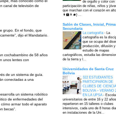
Quispe, más conocido como el
de orgullo y color con 
n canal de televisión de
participación de niñas, niños y jóv
que marchan con el corazón en alto
👩‍🏫👨‍🎓} ...
Salón de Clases, Inicial, Prima
Secundaria
de grupo. En el fondo, que
La cartografía
-
La
ficamente”, dijo el Mandatario.
cartografía es la disci
que se ocupa del dise
producción, difusión y
estudio de mapas
, un cochabambino de 58 años
cartográficos, estudia las dimensio
de la tierra y l...
tán unos lentes con
Universidades de Santa Cruz
Bolivia
vés de un sistema de guía.
322 ESTUDIANTES
tán conectadas a una
PARTICIPARON DE
CLUBES DE CIENCI
BOLIVIA – VERANO 
esarrolla un sistema robótico
EN LA UPSA
-
Escola
bótico de enfermedades del
universitarios de entre 16 y 22 año
repartieron en 15 talleres o clubes
as cómo armar todo el aparato
intensivos, cada uno de 8 horas dia
on becas”.
en instalaciones de la Uni...