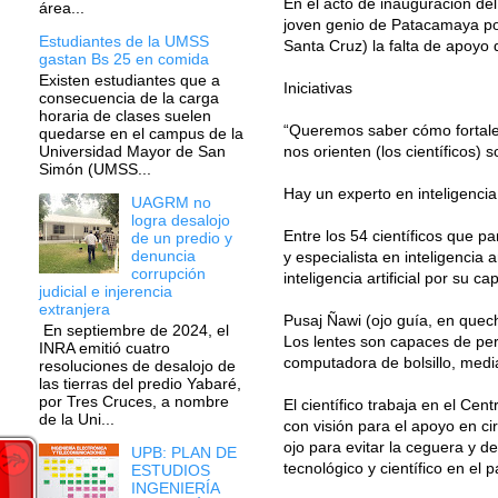
En el acto de inauguración de
área...
joven genio de Patacamaya por
Estudiantes de la UMSS
Santa Cruz) la falta de apoyo 
gastan Bs 25 en comida
Existen estudiantes que a
Iniciativas
consecuencia de la carga
horaria de clases suelen
“Queremos saber cómo fortalece
quedarse en el campus de la
nos orienten (los científicos) 
Universidad Mayor de San
Simón (UMSS...
Hay un experto en inteligencia a
UAGRM no
logra desalojo
Entre los 54 científicos que 
de un predio y
denuncia
y especialista en inteligencia 
corrupción
inteligencia artificial por su 
judicial e injerencia
extranjera
Pusaj Ñawi (ojo guía, en quec
En septiembre de 2024, el
Los lentes son capaces de per
INRA emitió cuatro
computadora de bolsillo, medi
resoluciones de desalojo de
las tierras del predio Yabaré,
por Tres Cruces, a nombre
El científico trabaja en el Ce
de la Uni...
con visión para el apoyo en c
ojo para evitar la ceguera y d
UPB: PLAN DE
tecnológico y científico en el
ESTUDIOS
INGENIERÍA