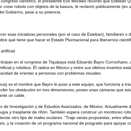
l congreso científico, el presidente Evo Morales recordó que Esteban 
 crear robots con objetos de la basura, le reclamó públicamente (en u
del Gobierno, pese a su potencia.
r esas iniciativas personales (por el caso de Esteban), familiares o 
sobre qué tiene que hacer el Estado Plurinacional para liberarnos cientí
rtificial
participan en el congreso de Tiquipaya está Eduardo Bayro Corrochano
artificial y robótica. Él radica en México y entre sus últimos inventos es
capacidad de orientar a personas con problemas visuales.
hua) es el nombre que Bayro le puso a este equipo, que funciona a tra
cibir los obstáculos en tres dimensiones; posee unas cámaras que es
ante un cable.
ntro de Investigación y de Estudios Avanzados, de México. Actualmente d
irugía y trasplante de riñón. También espera construir un monitoreo ro
etectar otro tipo de males oculares. “Traje varias propuestas, entre ell
 país, y la creación de un programa nacional de posgrado para apoyar c