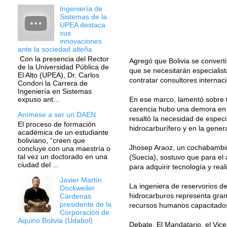
Ingeniería de
Sistemas de la
UPEA destaca
sus
innovaciones
ante la sociedad alteña
Con la presencia del Rector
Agregó que Bolivia se converti
de la Universidad Pública de
que se necesitarán especialist
El Alto (UPEA), Dr. Carlos
contratar consultores internac
Condori la Carrera de
Ingeniería en Sistemas
En ese marco, lamentó sobre t
expuso ant...
carencia hubo una demora en l
Anímese a ser un DAEN
resaltó la necesidad de especi
El proceso de formación
hidrocarburífero y en la generac
académica de un estudiante
boliviano, “creen que
Jhosep Araoz, un cochabambino
concluye con una maestría o
tal vez un doctorado en una
(Suecia), sostuvo que para el
ciudad del ...
para adquirir tecnología y real
Javier Martín
La ingeniera de reservorios de
Dockweiler
hidrocarburos representa grand
Cárdenas
presidente de la
recursos humanos capacitados.
Corporación de
Aquino Bolivia (Udabol)
Debate. El Mandatario, el Vic