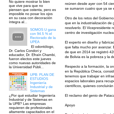
No quiere mostrar lo bien
reúnen desde ayer con 54 cientí
que vive para que no
se sumaron cuatro que ya se e
piensen que ostenta, pero es
imposible no posar los ojos
en su casa con decoración
Otro de los retos del Gobierno 
íntegra al...
que en la industrialización de
resolverlo. El Vicepresidente r
SOMOS U gana
centro de investigación nuclea
con 94.5 % el
Rectorado de la
UPEA
El experto en diseño y fabrica
El odontólogo,
que falta mucho por avanzar. É
Dr. Carlos Condori y
de que en 2014 se registró 42
educador, Dr. Efraín Chambi,
de Bolivia es la pobreza y la 
fueron electos este jueves
como nuevas autoridades de
Respecto a la formación, la or
la Universidad Públi...
en la República Checa, consid
UPB: PLAN DE
tenemos que trabajar en infrae
ESTUDIOS
espacios laborales para recupe
Ingeniería
científicos, quienes concluirá
Industrial y de
Sistemas
El reclamo del genio de Pata
¿Por qué estudiar Ingeniería
Industrial y de Sistemas en
la UPB? Las empresas
Apoyo
requieren de profesionales
altamente capacitados en el