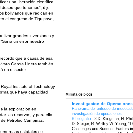
car una liberación científica
l deseo que tenemos”, dijo
cos bolivianos que radican en
r en el congreso de Tiquipaya,
antizar grandes inversiones y
 “Sería un error nuestro
y recordó que a causa de esa
Álvaro García Linera también
rá en el sector
Royal Institute of Technology
 forma que haya capacidad
Mi lista de blogs
Investigacion de Operaciones
Panorama del enfoque de modelad
ue la exploración en
investigación de operaciones -
ar las reservas, y para ello
Bibliografia
-
3 D. Klingman, N. Phil
s de Petróleo Campinas.
D. Steiger, R. Wirth y W. Young, “T
Challenges and Success Factors in
1 empresas estatales se