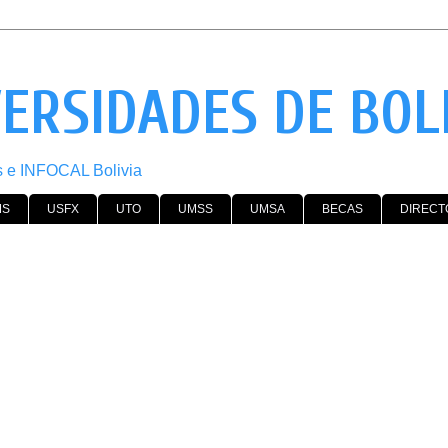
VERSIDADES DE BOL
os e INFOCAL Bolivia
MS
USFX
UTO
UMSS
UMSA
BECAS
DIRECT