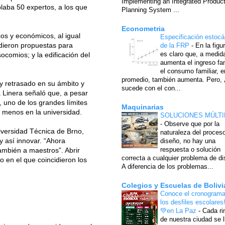
Implementing an Integrated Produc
mplaba 50 expertos, a los que
Planning System ...
Econometria
cos y económicos, al igual
Especificación estocá
pidieron propuestas para
de la FRP
-
En la figu
es claro que, a medid
ocomios; y la edificación del
aumenta el ingreso fam
el consumo familiar, e
promedio, también aumenta. Pero,
uy retrasado en su ámbito y
sucede con el con...
a Linera señaló que, a pesar
 uno de los grandes límites
Maquinarias
y menos en la universidad.
SOLUCIONES MÚLTI
-
Observe que por la
niversidad Técnica de Brno,
naturaleza del proces
y así innovar. “Ahora
diseño, no hay una
respuesta o solución
ambién a maestros”. Abrir
correcta a cualquier problema de di
o en el que coincidieron los
A diferencia de los problemas...
Colegios y Escuelas de Bolivi
Conoce el cronograma
los desfiles escolares
💚en La Paz
-
Cada ri
de nuestra ciudad se l