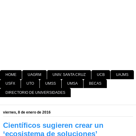
HOME
UAGRM
UNIV. SANTA CRUZ
UCB
UAJMS
USFX
UTO
UMSS
UMSA
BECAS
DIRECTORIO DE UNIVERSIDADES
viernes, 8 de enero de 2016
Científicos sugieren crear un
‘ecosistema de soluciones’