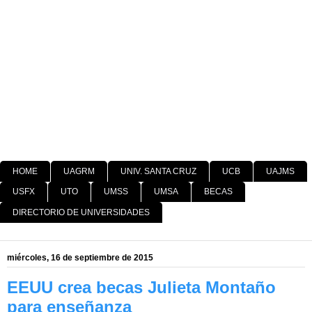
HOME
UAGRM
UNIV. SANTA CRUZ
UCB
UAJMS
USFX
UTO
UMSS
UMSA
BECAS
DIRECTORIO DE UNIVERSIDADES
miércoles, 16 de septiembre de 2015
EEUU crea becas Julieta Montaño
para enseñanza