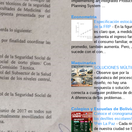
Implementing an Integrated Produc
Planning System ...
Econometria
Especificación estocá
de la FRP
-
En la figu
es claro que, a medid
aumenta el ingreso fam
el consumo familiar, e
promedio, también aumenta. Pero,
sucede con el con...
Maquinarias
SOLUCIONES MÚLTI
-
Observe que por la
naturaleza del proces
diseño, no hay una
respuesta o solución
correcta a cualquier problema de di
A diferencia de los problemas...
Colegios y Escuelas de Bolivi
Conoce el cronograma
los desfiles escolares
💚en La Paz
-
Cada ri
de nuestra ciudad se l