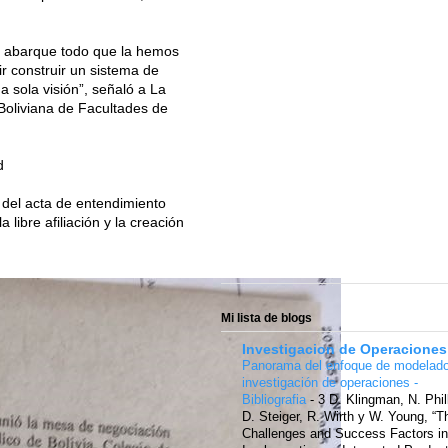
e abarque todo que la hemos
r construir un sistema de
a sola visión”, señaló a La
 Boliviana de Facultades de
d
 del acta de entendimiento
libre afiliación y la creación
Mi lista de blogs
Investigacion de Operaciones
Panorama del enfoque de modelad
investigación de operaciones -
Bibliografia
-
3 D. Klingman, N. Phil
D. Steiger, R. Wirth y W. Young, “T
Challenges and Success Factors in