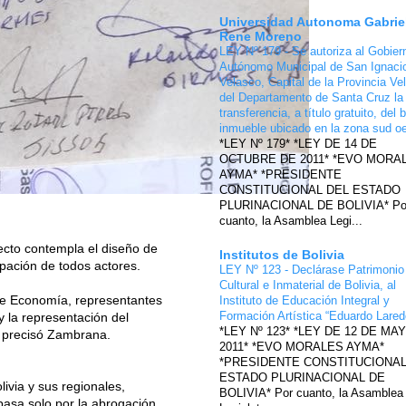
Universidad Autonoma Gabrie
Rene Moreno
LEY Nº 179 - Se autoriza al Gobier
Autónomo Municipal de San Ignaci
Velasco, Capital de la Provincia Ve
del Departamento de Santa Cruz la
transferencia, a título gratuito, del 
inmueble ubicado en la zona sud o
*LEY Nº 179* *LEY DE 14 DE
OCTUBRE DE 2011* *EVO MORA
AYMA* *PRESIDENTE
CONSTITUCIONAL DEL ESTADO
PLURINACIONAL DE BOLIVIA* Po
cuanto, la Asamblea Legi...
ecto contempla el diseño de
Institutos de Bolivia
pación de todos actores.
LEY Nº 123 - Declárase Patrimonio
Cultural e Inmaterial de Bolivia, al
 de Economía, representantes
Instituto de Educación Integral y
Formación Artística “Eduardo Lare
y la representación del
*LEY Nº 123* *LEY DE 12 DE MA
”, precisó Zambrana.
2011* *EVO MORALES AYMA*
*PRESIDENTE CONSTITUCIONAL
ESTADO PLURINACIONAL DE
ivia y sus regionales,
BOLIVIA* Por cuanto, la Asamblea
 pasa solo por la abrogación