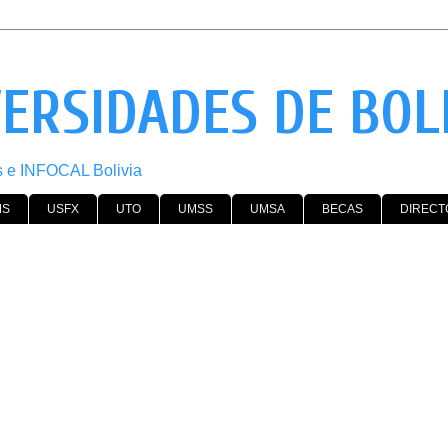
VERSIDADES DE BOL
os e INFOCAL Bolivia
MS
USFX
UTO
UMSS
UMSA
BECAS
DIRECT