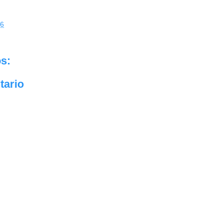
06
s:
tario