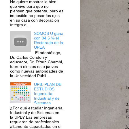
No quiere mostrar lo bien
que vive para que no
piensen que ostenta, pero es
imposible no posar los ojos
en su casa con decoración
íntegra al...
SOMOS U gana
con 94.5 % el
Rectorado de la
UPEA
El odontólogo,
Dr. Carlos Condori y
educador, Dr. Efraín Chambi,
fueron electos este jueves
como nuevas autoridades de
la Universidad Públi...
UPB: PLAN DE
ESTUDIOS
Ingeniería
Industrial y de
Sistemas
¿Por qué estudiar Ingeniería
Industrial y de Sistemas en
la UPB? Las empresas
requieren de profesionales
altamente capacitados en el