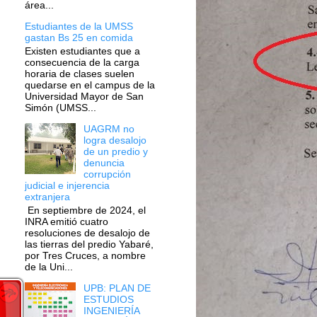
área...
Estudiantes de la UMSS
gastan Bs 25 en comida
Existen estudiantes que a
consecuencia de la carga
horaria de clases suelen
quedarse en el campus de la
Universidad Mayor de San
Simón (UMSS...
UAGRM no
logra desalojo
de un predio y
denuncia
corrupción
judicial e injerencia
extranjera
En septiembre de 2024, el
INRA emitió cuatro
resoluciones de desalojo de
las tierras del predio Yabaré,
por Tres Cruces, a nombre
de la Uni...
UPB: PLAN DE
ESTUDIOS
INGENIERÍA