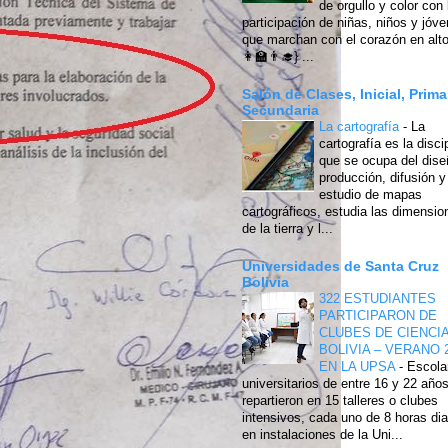
de orgullo y color con 
participación de niñas, niños y jóv
que marchan con el corazón en alto
👩‍🏫👨‍🎓} ...
Salón de Clases, Inicial, Prima
Secundaria
La cartografía
-
La
cartografía es la disci
que se ocupa del dise
producción, difusión y
estudio de mapas
cartográficos, estudia las dimensio
de la tierra y l...
Universidades de Santa Cruz
Bolivia
322 ESTUDIANTES
PARTICIPARON DE
CLUBES DE CIENCI
BOLIVIA – VERANO 
EN LA UPSA
-
Escola
universitarios de entre 16 y 22 año
repartieron en 15 talleres o clubes
intensivos, cada uno de 8 horas dia
en instalaciones de la Uni...