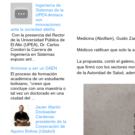
Ingeniería de
Sistemas de la
UPEA destaca
sus
innovaciones
ante la sociedad alteña
Con la presencia del Rector
Medicina (Abolfam), Guido Z
de la Universidad Pública de
El Alto (UPEA), Dr. Carlos
Condori la Carrera de
Médicos ratifican que solo la 
Ingeniería en Sistemas
expuso ant...
La propuesta, contó el galeno
que firmó con los sectores mov
Anímese a ser un DAEN
de la Autoridad de Salud, adem
El proceso de formación
académica de un estudiante
boliviano, “creen que
concluye con una maestría o
tal vez un doctorado en una
ciudad del ...
Javier Martín
Dockweiler
Cárdenas
presidente de la
Corporación de
Aquino Bolivia (Udabol)