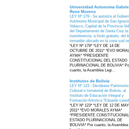
Universidad Autonoma Gabrie
Rene Moreno
LEY Nº 179 - Se autoriza al Gobier
Autónomo Municipal de San Ignaci
Velasco, Capital de la Provincia Ve
del Departamento de Santa Cruz la
transferencia, a título gratuito, del 
inmueble ubicado en la zona sud o
*LEY Nº 179* *LEY DE 14 DE
OCTUBRE DE 2011* *EVO MORA
AYMA* *PRESIDENTE
CONSTITUCIONAL DEL ESTADO
PLURINACIONAL DE BOLIVIA* Po
cuanto, la Asamblea Legi...
Institutos de Bolivia
LEY Nº 123 - Declárase Patrimonio
Cultural e Inmaterial de Bolivia, al
Instituto de Educación Integral y
Formación Artística “Eduardo Lare
*LEY Nº 123* *LEY DE 12 DE MA
2011* *EVO MORALES AYMA*
*PRESIDENTE CONSTITUCIONAL
ESTADO PLURINACIONAL DE
BOLIVIA* Por cuanto, la Asamblea