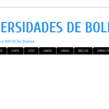
VERSIDADES DE BOL
os e INFOCAL Bolivia
MS
USFX
UTO
UMSS
UMSA
BECAS
DIRECT