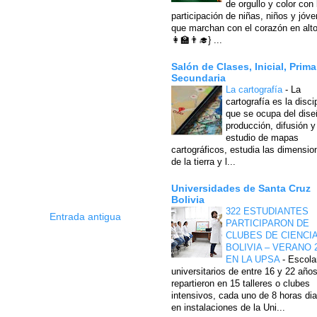
de orgullo y color con 
participación de niñas, niños y jóv
que marchan con el corazón en alto
👩‍🏫👨‍🎓} ...
Salón de Clases, Inicial, Prima
Secundaria
La cartografía
-
La
cartografía es la disci
que se ocupa del dise
producción, difusión y
estudio de mapas
cartográficos, estudia las dimensio
de la tierra y l...
Universidades de Santa Cruz
Bolivia
322 ESTUDIANTES
Entrada antigua
PARTICIPARON DE
CLUBES DE CIENCI
BOLIVIA – VERANO 
EN LA UPSA
-
Escola
universitarios de entre 16 y 22 año
repartieron en 15 talleres o clubes
intensivos, cada uno de 8 horas dia
en instalaciones de la Uni...