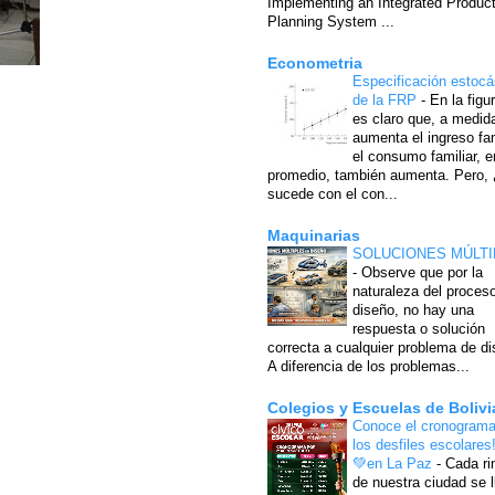
Implementing an Integrated Produc
Planning System ...
Econometria
Especificación estocá
de la FRP
-
En la figu
es claro que, a medid
aumenta el ingreso fam
el consumo familiar, e
promedio, también aumenta. Pero,
sucede con el con...
Maquinarias
SOLUCIONES MÚLTI
-
Observe que por la
naturaleza del proces
diseño, no hay una
respuesta o solución
correcta a cualquier problema de di
A diferencia de los problemas...
Colegios y Escuelas de Bolivi
Conoce el cronograma
los desfiles escolares
💚en La Paz
-
Cada ri
de nuestra ciudad se l