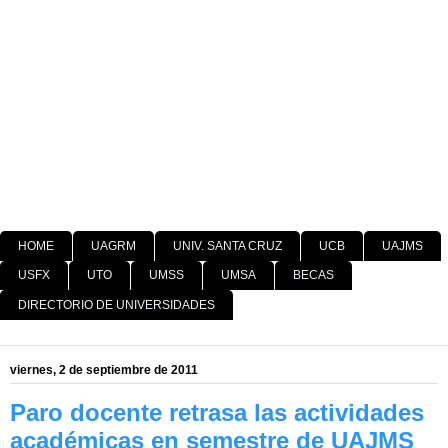
HOME
UAGRM
UNIV. SANTA CRUZ
UCB
UAJMS
USFX
UTO
UMSS
UMSA
BECAS
DIRECTORIO DE UNIVERSIDADES
viernes, 2 de septiembre de 2011
Paro docente retrasa las actividades
académicas en semestre de UAJMS