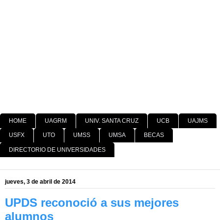
HOME
UAGRM
UNIV. SANTA CRUZ
UCB
UAJMS
USFX
UTO
UMSS
UMSA
BECAS
DIRECTORIO DE UNIVERSIDADES
jueves, 3 de abril de 2014
UPDS reconoció a sus mejores
alumnos