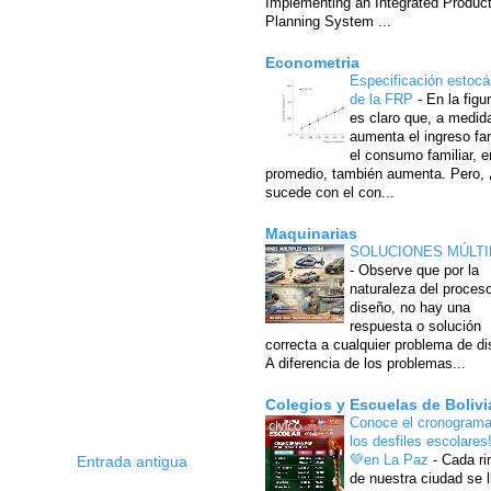
Implementing an Integrated Produc
Planning System ...
Econometria
Especificación estocá
de la FRP
-
En la figu
es claro que, a medid
aumenta el ingreso fam
el consumo familiar, e
promedio, también aumenta. Pero,
sucede con el con...
Maquinarias
SOLUCIONES MÚLTI
-
Observe que por la
naturaleza del proces
diseño, no hay una
respuesta o solución
correcta a cualquier problema de di
A diferencia de los problemas...
Colegios y Escuelas de Bolivi
Conoce el cronograma
los desfiles escolares
💚en La Paz
-
Cada ri
Entrada antigua
de nuestra ciudad se l