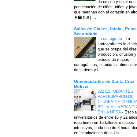
de orgullo y color con 
participación de niñas, niños y jóv
que marchan con el corazón en alto
👩‍🏫👨‍🎓} ...
Salón de Clases, Inicial, Prima
Secundaria
La cartografía
-
La
cartografía es la disci
que se ocupa del dise
producción, difusión y
estudio de mapas
cartográficos, estudia las dimensio
de la tierra y l...
Universidades de Santa Cruz
Bolivia
322 ESTUDIANTES
PARTICIPARON DE
CLUBES DE CIENCI
BOLIVIA – VERANO 
EN LA UPSA
-
Escola
universitarios de entre 16 y 22 año
repartieron en 15 talleres o clubes
intensivos, cada uno de 8 horas dia
en instalaciones de la Uni...