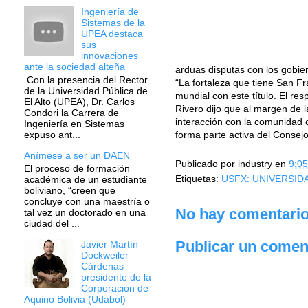
Ingeniería de
Sistemas de la
UPEA destaca
sus
innovaciones
ante la sociedad alteña
arduas disputas con los gobie
Con la presencia del Rector
“La fortaleza que tiene San Fr
de la Universidad Pública de
mundial con este título. El re
El Alto (UPEA), Dr. Carlos
Rivero dijo que al margen de l
Condori la Carrera de
interacción con la comunidad c
Ingeniería en Sistemas
forma parte activa del Consej
expuso ant...
Anímese a ser un DAEN
Publicado por
industry
en
9:05
El proceso de formación
Etiquetas:
USFX: UNIVERSID
académica de un estudiante
boliviano, “creen que
concluye con una maestría o
No hay comentario
tal vez un doctorado en una
ciudad del ...
Publicar un comen
Javier Martín
Dockweiler
Cárdenas
presidente de la
Corporación de
Aquino Bolivia (Udabol)