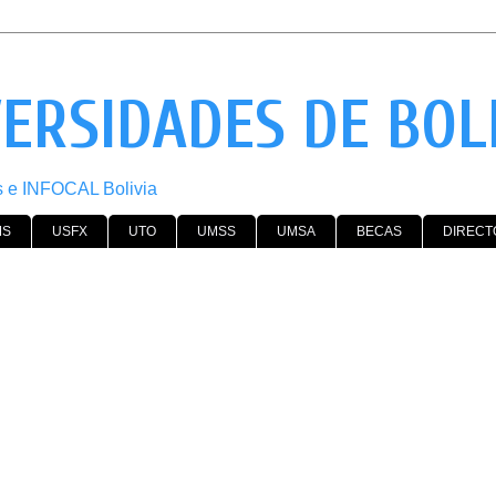
VERSIDADES DE BOL
os e INFOCAL Bolivia
MS
USFX
UTO
UMSS
UMSA
BECAS
DIRECT