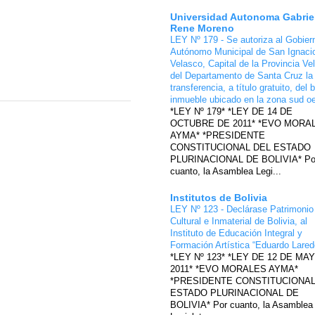
Universidad Autonoma Gabrie
Rene Moreno
LEY Nº 179 - Se autoriza al Gobier
Autónomo Municipal de San Ignaci
Velasco, Capital de la Provincia Ve
del Departamento de Santa Cruz la
transferencia, a título gratuito, del 
inmueble ubicado en la zona sud o
*LEY Nº 179* *LEY DE 14 DE
OCTUBRE DE 2011* *EVO MORA
AYMA* *PRESIDENTE
CONSTITUCIONAL DEL ESTADO
PLURINACIONAL DE BOLIVIA* Po
cuanto, la Asamblea Legi...
Institutos de Bolivia
LEY Nº 123 - Declárase Patrimonio
Cultural e Inmaterial de Bolivia, al
Instituto de Educación Integral y
Formación Artística “Eduardo Lare
*LEY Nº 123* *LEY DE 12 DE MA
2011* *EVO MORALES AYMA*
*PRESIDENTE CONSTITUCIONAL
ESTADO PLURINACIONAL DE
BOLIVIA* Por cuanto, la Asamblea