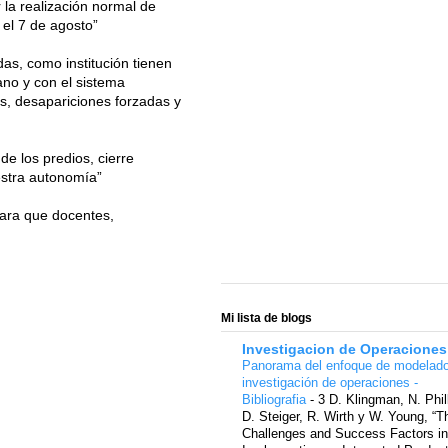
r la realización normal de
 el 7 de agosto”
s, como institución tienen
ano y con el sistema
as, desapariciones forzadas y
de los predios, cierre
estra autonomía”
para que docentes,
Mi lista de blogs
Investigacion de Operaciones
Panorama del enfoque de modelad
investigación de operaciones -
Bibliografia
-
3 D. Klingman, N. Phil
D. Steiger, R. Wirth y W. Young, “T
Challenges and Success Factors in