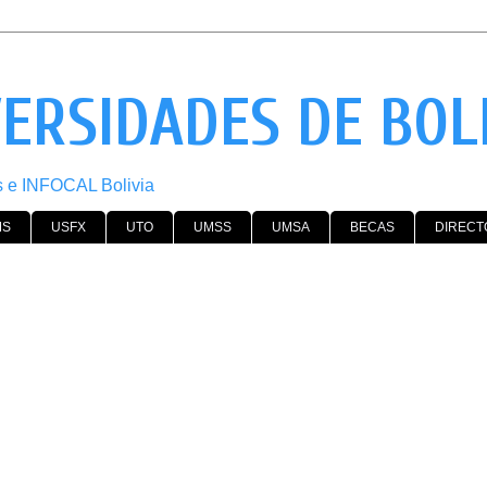
VERSIDADES DE BOL
os e INFOCAL Bolivia
MS
USFX
UTO
UMSS
UMSA
BECAS
DIRECT