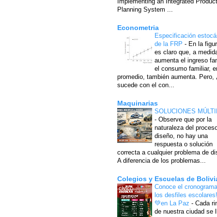
Implementing an Integrated Produc
Planning System ...
Econometria
Especificación estocá
de la FRP
-
En la figu
es claro que, a medid
aumenta el ingreso fam
el consumo familiar, e
promedio, también aumenta. Pero,
sucede con el con...
Maquinarias
SOLUCIONES MÚLTI
-
Observe que por la
naturaleza del proces
diseño, no hay una
respuesta o solución
correcta a cualquier problema de di
A diferencia de los problemas...
Colegios y Escuelas de Bolivi
Conoce el cronograma
los desfiles escolares
💚en La Paz
-
Cada ri
de nuestra ciudad se l