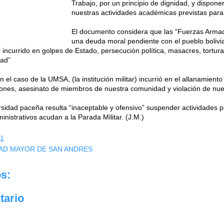
Trabajo, por un principio de dignidad, y dispone
nuestras actividades académicas previstas para
El documento considera que las “Fuerzas Armada
una deuda moral pendiente con el pueblo bolivi
er incurrido en golpes de Estado, persecución política, masacres, tortur
ad”
 el caso de la UMSA, (la institución militar) incurrió en el allanamiento 
aciones, asesinato de miembros de nuestra comunidad y violación de nu
ersidad paceña resulta “inaceptable y ofensivo” suspender actividades 
inistrativos acudan a la Parada Militar. (J.M.)
51
DAD MAYOR DE SAN ANDRES
s:
tario