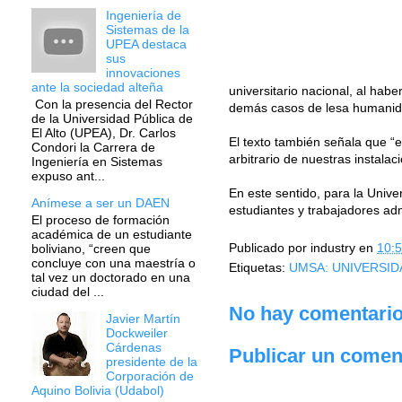
Ingeniería de
Sistemas de la
UPEA destaca
sus
innovaciones
ante la sociedad alteña
universitario nacional, al hab
Con la presencia del Rector
demás casos de lesa humanid
de la Universidad Pública de
El Alto (UPEA), Dr. Carlos
El texto también señala que “en
Condori la Carrera de
arbitrario de nuestras instal
Ingeniería en Sistemas
expuso ant...
En este sentido, para la Univ
Anímese a ser un DAEN
estudiantes y trabajadores adm
El proceso de formación
académica de un estudiante
Publicado por
industry
en
10:
boliviano, “creen que
concluye con una maestría o
Etiquetas:
UMSA: UNIVERSI
tal vez un doctorado en una
ciudad del ...
No hay comentario
Javier Martín
Dockweiler
Cárdenas
Publicar un comen
presidente de la
Corporación de
Aquino Bolivia (Udabol)