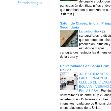
de orgullo y color con 
Entrada antigua
participación de niñas, niños y jóv
que marchan con el corazón en alto
👩‍🏫👨‍🎓} ...
Salón de Clases, Inicial, Prima
Secundaria
La cartografía
-
La
cartografía es la disci
que se ocupa del dise
producción, difusión y
estudio de mapas
cartográficos, estudia las dimensio
de la tierra y l...
Universidades de Santa Cruz
Bolivia
322 ESTUDIANTES
PARTICIPARON DE
CLUBES DE CIENCI
BOLIVIA – VERANO 
EN LA UPSA
-
Escola
universitarios de entre 16 y 22 año
repartieron en 15 talleres o clubes
intensivos, cada uno de 8 horas dia
en instalaciones de la Uni...