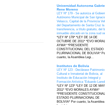
Universidad Autonoma Gabrie
Rene Moreno
LEY Nº 179 - Se autoriza al Gobier
Autónomo Municipal de San Ignaci
Velasco, Capital de la Provincia Ve
del Departamento de Santa Cruz la
transferencia, a título gratuito, del 
inmueble ubicado en la zona sud o
*LEY Nº 179* *LEY DE 14 DE
OCTUBRE DE 2011* *EVO MORA
AYMA* *PRESIDENTE
CONSTITUCIONAL DEL ESTADO
PLURINACIONAL DE BOLIVIA* Po
cuanto, la Asamblea Legi...
Institutos de Bolivia
LEY Nº 123 - Declárase Patrimonio
Cultural e Inmaterial de Bolivia, al
Instituto de Educación Integral y
Formación Artística “Eduardo Lare
*LEY Nº 123* *LEY DE 12 DE MA
2011* *EVO MORALES AYMA*
*PRESIDENTE CONSTITUCIONAL
ESTADO PLURINACIONAL DE
BOLIVIA* Por cuanto, la Asamblea