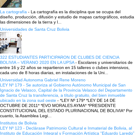
La cartografía
-
La cartografía es la disciplina que se ocupa del
diseño, producción, difusión y estudio de mapas cartográficos, estudia
las dimensiones de la tierra y l...
Universidades de Santa Cruz Bolivia
322 ESTUDIANTES PARTICIPARON DE CLUBES DE CIENCIA
BOLIVIA – VERANO 2020 EN LA UPSA
-
Escolares y universitarios de
entre 16 y 22 años se repartieron en 15 talleres o clubes intensivos,
cada uno de 8 horas diarias, en instalaciones de la Uni...
Universidad Autonoma Gabriel Rene Moreno
LEY Nº 179 - Se autoriza al Gobierno Autónomo Municipal de San
Ignacio de Velasco, Capital de la Provincia Velasco del Departamento
de Santa Cruz la transferencia, a título gratuito, del bien inmueble
ubicado en la zona sud oeste
-
*LEY Nº 179* *LEY DE 14 DE
OCTUBRE DE 2011* *EVO MORALES AYMA* *PRESIDENTE
CONSTITUCIONAL DEL ESTADO PLURINACIONAL DE BOLIVIA* Por
cuanto, la Asamblea Legi...
Institutos de Bolivia
LEY Nº 123 - Declárase Patrimonio Cultural e Inmaterial de Bolivia, al
Instituto de Educación Integral y Formación Artística “Eduardo Laredo”